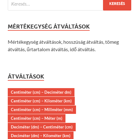
MÉRTÉKEGYSÉG ÁTVÁLTÁSOK
Mértékegység átváltások, hosszúság átváltás, tömeg
átváltás, űrtartalom átváltás, idő átváltás.
ÁTVÁLTÁSOK
Centiméter (cm) – Deciméter dm)
Centiméter (cm) – Kilométer (km)
Centiméter (cm) – Millméter (mm)
Centiméter (cm) – Méter (m)
Deciméter (dm) – Centiméter (cm)
Deciméter (dm) – Kilométer (km)