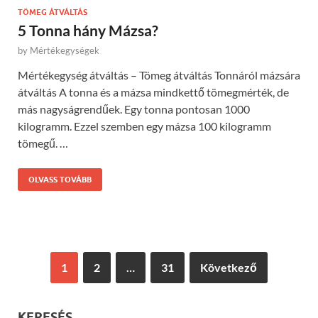
TÖMEG ÁTVÁLTÁS
5 Tonna hány Mázsa?
by
Mértékegységek
Mértékegység átváltás – Tömeg átváltás Tonnáról mázsára
átváltás A tonna és a mázsa mindkettő tömegmérték, de
más nagyságrendűek. Egy tonna pontosan 1000
kilogramm. Ezzel szemben egy mázsa 100 kilogramm
tömegű. …
OLVASS TOVÁBB
1
2
…
31
Következő
KERESÉS