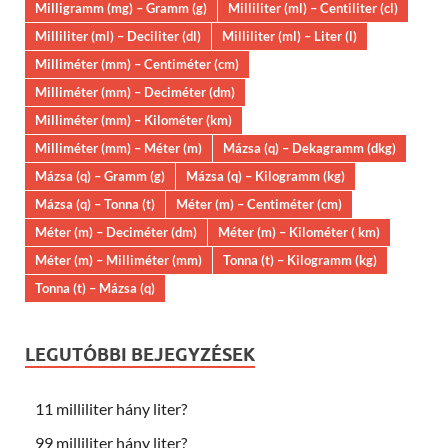
Milligramm (mg) – Gramm (g)
Milliliter (ml) – Centiliter (cl)
Milliliter (ml) – Deciliter (dl)
Milliliter (ml) – Liter (l)
Milliméter (mm) – Centiméter (cm)
Milliméter (mm) – Deciméter (dm)
Milliméter (mm) – Kilométer (km)
Milliméter (mm) – Méter (m)
Mázsa (q) – Dekagramm (dkg)
Mázsa (q) – Gramm (g)
Mázsa (q) – Kilogramm (kg)
Mázsa (q) – Tonna (t)
Méter (m) – Centiméter (cm)
Méter (m) – Deciméter (dm)
Méter (m) – Kilométer ( km)
Méter (m) – Milliméter (mm)
Tonna (t) – Kilogramm (kg)
Tonna (t) – Mázsa (q)
LEGUTÓBBI BEJEGYZÉSEK
11 milliliter hány liter?
99 milliliter hány liter?