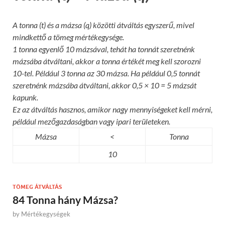
A tonna (t) és a mázsa (q) közötti átváltás egyszerű, mivel
mindkettő a tömeg mértékegysége.
1 tonna egyenlő 10 mázsával, tehát ha tonnát szeretnénk
mázsába átváltani, akkor a tonna értékét meg kell szorozni
10-tel. Például 3 tonna az 30 mázsa. Ha például 0,5 tonnát
szeretnénk mázsába átváltani, akkor 0,5 × 10 = 5 mázsát
kapunk.
Ez az átváltás hasznos, amikor nagy mennyiségeket kell mérni,
például mezőgazdaságban vagy ipari területeken.
Mázsa
<
Tonna
10
TÖMEG ÁTVÁLTÁS
84 Tonna hány Mázsa?
by
Mértékegységek