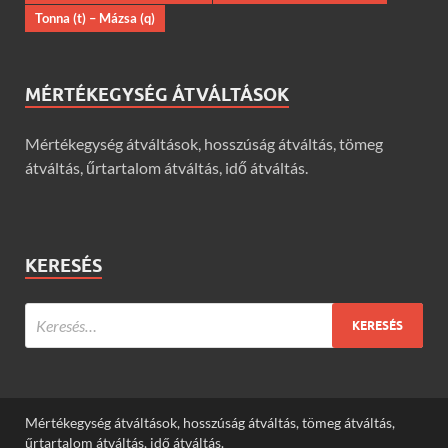
Tonna (t) – Mázsa (q)
MÉRTÉKEGYSÉG ÁTVÁLTÁSOK
Mértékegység átváltások, hosszúság átváltás, tömeg
átváltás, űrtartalom átváltás, idő átváltás.
KERESÉS
Mértékegység átváltások, hosszúság átváltás, tömeg átváltás,
űrtartalom átváltás, idő átváltás.