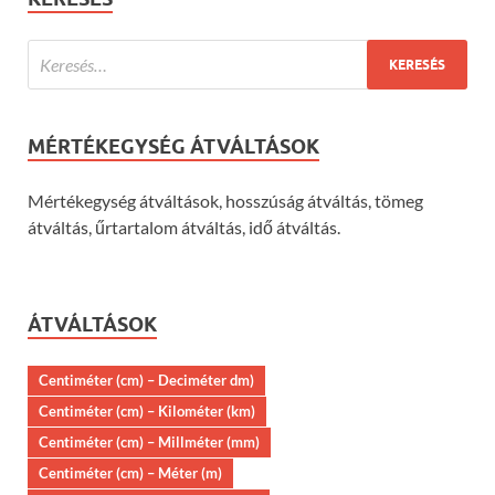
MÉRTÉKEGYSÉG ÁTVÁLTÁSOK
Mértékegység átváltások, hosszúság átváltás, tömeg
átváltás, űrtartalom átváltás, idő átváltás.
ÁTVÁLTÁSOK
Centiméter (cm) – Deciméter dm)
Centiméter (cm) – Kilométer (km)
Centiméter (cm) – Millméter (mm)
Centiméter (cm) – Méter (m)