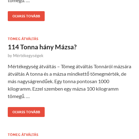
tömegű. …
OLVASS TOVÁBB
TÖMEG ÁTVÁLTÁS
114 Tonna hány Mázsa?
by
Mértékegységek
Mértékegység átváltás – Tömeg átváltás Tonnáról mázsára
átváltás A tonna és a mázsa mindkettő tömegmérték, de
más nagyságrendűek. Egy tonna pontosan 1000
kilogramm. Ezzel szemben egy mázsa 100 kilogramm
tömegű. …
OLVASS TOVÁBB
TÖMEG ÁTVÁLTÁS