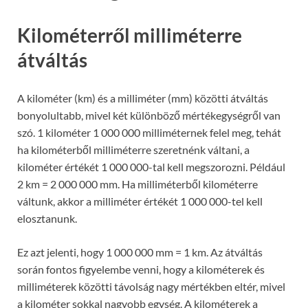
Kilométerről milliméterre
átváltás
A kilométer (km) és a milliméter (mm) közötti átváltás
bonyolultabb, mivel két különböző mértékegységről van
szó. 1 kilométer 1 000 000 milliméternek felel meg, tehát
ha kilométerből milliméterre szeretnénk váltani, a
kilométer értékét 1 000 000-tal kell megszorozni. Például
2 km = 2 000 000 mm. Ha milliméterből kilométerre
váltunk, akkor a milliméter értékét 1 000 000-tel kell
elosztanunk.
Ez azt jelenti, hogy 1 000 000 mm = 1 km. Az átváltás
során fontos figyelembe venni, hogy a kilométerek és
milliméterek közötti távolság nagy mértékben eltér, mivel
a kilométer sokkal nagyobb egység. A kilométerek a