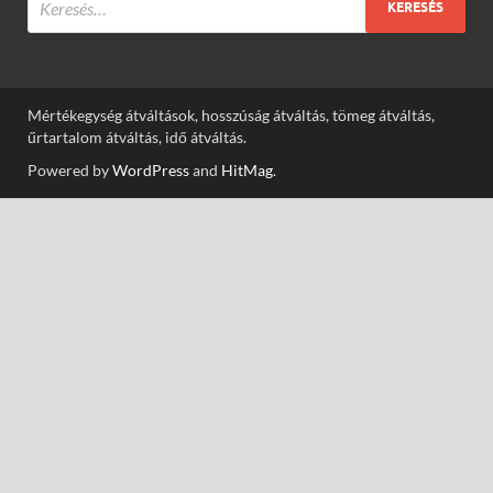
Mértékegység átváltások, hosszúság átváltás, tömeg átváltás,
űrtartalom átváltás, idő átváltás.
Powered by
WordPress
and
HitMag
.