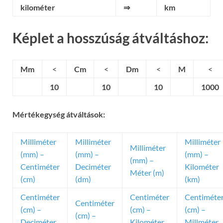
kilométer
⇒
km
Képlet a hosszúság átváltáshoz:
Mm
<
Cm
<
Dm
<
M
<
10
10
10
1000
Mértékegység átváltások:
Milliméter
Milliméter
Milliméter
Milliméter
(mm) –
(mm) –
(mm) –
(mm) –
Centiméter
Deciméter
Kilométer
Méter (m)
(cm)
(dm)
(km)
Centiméter
Centiméter
Centiméte
Centiméter
(cm) –
(cm) –
(cm) –
(cm) –
Deciméter
Kilométer
Millméter