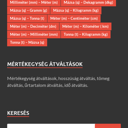
Milliméter (mm) – Méter (m)
Mázsa (q) – Dekagramm (dkg)
Mázsa (q) – Gramm (g)
Mázsa (q) – Kilogramm (kg)
Mázsa (q) – Tonna (t)
Méter (m) – Centiméter (cm)
Méter (m) – Deciméter (dm)
Méter (m) – Kilométer ( km)
Méter (m) – Milliméter (mm)
Tonna (t) – Kilogramm (kg)
Tonna (t) – Mázsa (q)
MÉRTÉKEGYSÉG ÁTVÁLTÁSOK
Mértékegység átváltások, hosszúság átváltás, tömeg
átváltás, űrtartalom átváltás, idő átváltás.
KERESÉS