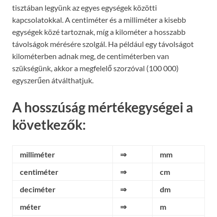
tisztában legyünk az egyes egységek közötti
kapcsolatokkal. A centiméter és a milliméter a kisebb
egységek közé tartoznak, míg a kilométer a hosszabb
távolságok mérésére szolgál. Ha például egy távolságot
kilométerben adnak meg, de centiméterben van
szükségünk, akkor a megfelelő szorzóval (100 000)
egyszerűen átválthatjuk.
A hosszúság mértékegységei a
következők:
milliméter
⇒
mm
centiméter
⇒
cm
deciméter
⇒
dm
méter
⇒
m