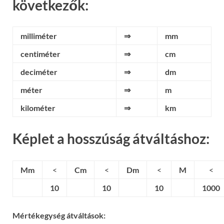
következők:
milliméter
⇒
mm
centiméter
⇒
cm
deciméter
⇒
dm
méter
⇒
m
kilométer
⇒
km
Képlet a hosszúság átváltáshoz:
Mm
<
Cm
<
Dm
<
M
<
10
10
10
1000
Mértékegység átváltások: