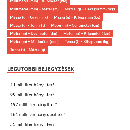
Milliméter (mm) – Kilométer (km)
Milliméter (mm) – Méter (m)
Mázsa (q) – Dekagramm (dkg)
Mázsa (q) – Gramm (g)
Mázsa (q) – Kilogramm (kg)
Mázsa (q) – Tonna (t)
Méter (m) – Centiméter (cm)
Méter (m) – Deciméter (dm)
Méter (m) – Kilométer ( km)
Méter (m) – Milliméter (mm)
Tonna (t) – Kilogramm (kg)
Tonna (t) – Mázsa (q)
LEGUTÓBBI BEJEGYZÉSEK
11 milliliter hány liter?
99 milliliter hány liter?
197 milliliter hány liter?
181 milliliter hány deciliter?
55 milliliter hány liter?