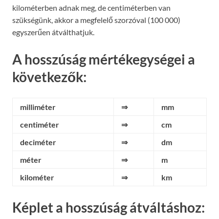
kilométerben adnak meg, de centiméterben van
szükségünk, akkor a megfelelő szorzóval (100 000)
egyszerűen átválthatjuk.
A hosszúság mértékegységei a
következők:
milliméter
⇒
mm
centiméter
⇒
cm
deciméter
⇒
dm
méter
⇒
m
kilométer
⇒
km
Képlet a hosszúság átváltáshoz: