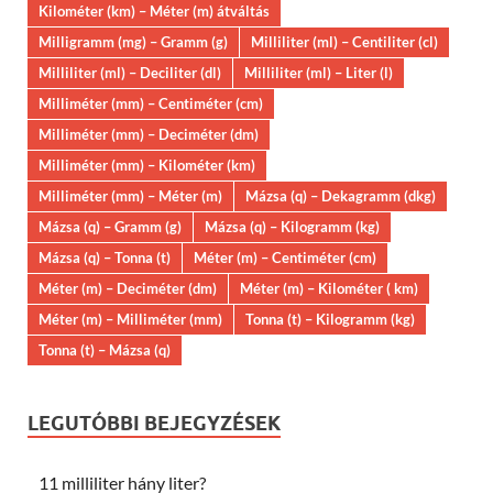
Kilométer (km) – Méter (m) átváltás
Milligramm (mg) – Gramm (g)
Milliliter (ml) – Centiliter (cl)
Milliliter (ml) – Deciliter (dl)
Milliliter (ml) – Liter (l)
Milliméter (mm) – Centiméter (cm)
Milliméter (mm) – Deciméter (dm)
Milliméter (mm) – Kilométer (km)
Milliméter (mm) – Méter (m)
Mázsa (q) – Dekagramm (dkg)
Mázsa (q) – Gramm (g)
Mázsa (q) – Kilogramm (kg)
Mázsa (q) – Tonna (t)
Méter (m) – Centiméter (cm)
Méter (m) – Deciméter (dm)
Méter (m) – Kilométer ( km)
Méter (m) – Milliméter (mm)
Tonna (t) – Kilogramm (kg)
Tonna (t) – Mázsa (q)
LEGUTÓBBI BEJEGYZÉSEK
11 milliliter hány liter?