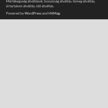
Mértékegység átváltások, hosszúság átváltás, tömeg átváltás,
űrtartalom átváltás, idő átváltás.
Powered by
WordPress
and
HitMag
.