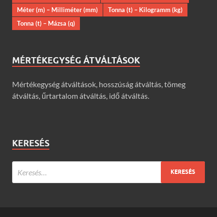
Méter (m) – Milliméter (mm)
Tonna (t) – Kilogramm (kg)
Tonna (t) – Mázsa (q)
MÉRTÉKEGYSÉG ÁTVÁLTÁSOK
Mértékegység átváltások, hosszúság átváltás, tömeg
átváltás, űrtartalom átváltás, idő átváltás.
KERESÉS