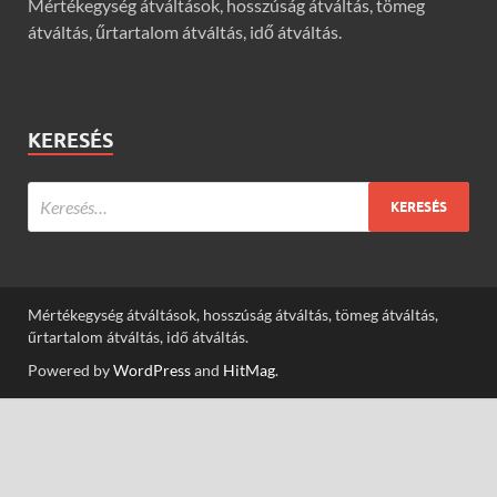
Mértékegység átváltások, hosszúság átváltás, tömeg
átváltás, űrtartalom átváltás, idő átváltás.
KERESÉS
Mértékegység átváltások, hosszúság átváltás, tömeg átváltás,
űrtartalom átváltás, idő átváltás.
Powered by
WordPress
and
HitMag
.