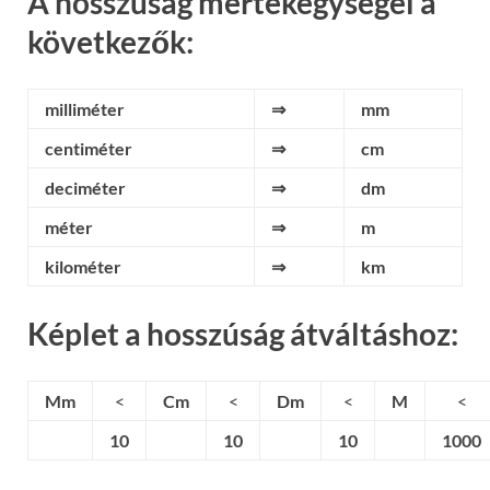
A hosszúság mértékegységei a
következők:
milliméter
⇒
mm
centiméter
⇒
cm
deciméter
⇒
dm
méter
⇒
m
kilométer
⇒
km
Képlet a hosszúság átváltáshoz:
Mm
<
Cm
<
Dm
<
M
<
10
10
10
1000