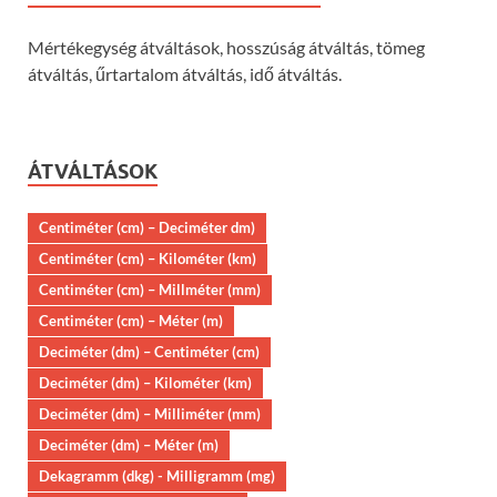
Mértékegység átváltások, hosszúság átváltás, tömeg
átváltás, űrtartalom átváltás, idő átváltás.
ÁTVÁLTÁSOK
Centiméter (cm) – Deciméter dm)
Centiméter (cm) – Kilométer (km)
Centiméter (cm) – Millméter (mm)
Centiméter (cm) – Méter (m)
Deciméter (dm) – Centiméter (cm)
Deciméter (dm) – Kilométer (km)
Deciméter (dm) – Milliméter (mm)
Deciméter (dm) – Méter (m)
Dekagramm (dkg) - Milligramm (mg)