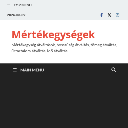
TOP MENU
2026-08-09
Mértékegységek
Mértékegység átváltások, hosszúság átváltás, tömeg átváltás,
űrtartalom átváltás, idő átváltás.
MAIN MENU