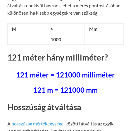
átváltás rendkívül hasznos lehet a mérés pontosításában,
különösen, ha kisebb egységekre van szükség.
M
>
Mm
1000
121 méter hány milliméter?
121 méter = 121000 milliméter
121 m = 121000 mm
Hosszúság átváltása
A
hosszúság mértékegységei
közötti átváltás az egyik
leggyakoribb feladat. A méter az alapegység, de