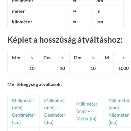
deciméter
⇒
dm
méter
⇒
m
kilométer
⇒
km
Képlet a hosszúság átváltáshoz:
Mm
<
Cm
<
Dm
<
M
<
10
10
10
1000
Mértékegység átváltások:
Milliméter
Milliméter
Milliméter
Milliméter
(mm) –
(mm) –
(mm) –
(mm) –
Centiméter
Deciméter
Kilométer
Méter (m)
(cm)
(dm)
(km)