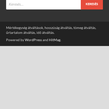
Mértékegység átváltások, hosszúság átváltás, tömeg átváltás,
űrtartalom átváltás, idő átváltás.
Powered by
WordPress
and
HitMag
.