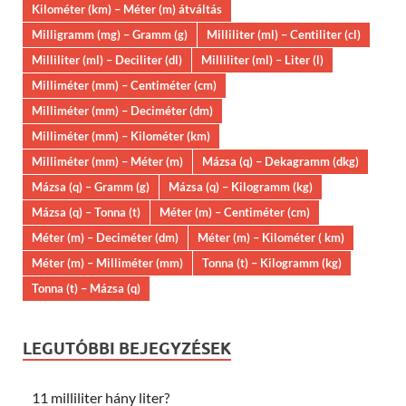
Kilométer (km) – Méter (m) átváltás
Milligramm (mg) – Gramm (g)
Milliliter (ml) – Centiliter (cl)
Milliliter (ml) – Deciliter (dl)
Milliliter (ml) – Liter (l)
Milliméter (mm) – Centiméter (cm)
Milliméter (mm) – Deciméter (dm)
Milliméter (mm) – Kilométer (km)
Milliméter (mm) – Méter (m)
Mázsa (q) – Dekagramm (dkg)
Mázsa (q) – Gramm (g)
Mázsa (q) – Kilogramm (kg)
Mázsa (q) – Tonna (t)
Méter (m) – Centiméter (cm)
Méter (m) – Deciméter (dm)
Méter (m) – Kilométer ( km)
Méter (m) – Milliméter (mm)
Tonna (t) – Kilogramm (kg)
Tonna (t) – Mázsa (q)
LEGUTÓBBI BEJEGYZÉSEK
11 milliliter hány liter?