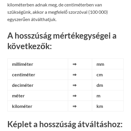
kilométerben adnak meg, de centiméterben van
szükségünk, akkor a megfelelő szorzóval (100 000)
egyszerűen átválthatjuk.
A hosszúság mértékegységei a
következők:
milliméter
⇒
mm
centiméter
⇒
cm
deciméter
⇒
dm
méter
⇒
m
kilométer
⇒
km
Képlet a hosszúság átváltáshoz: