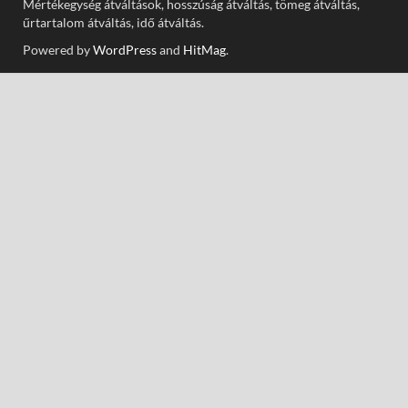
Mértékegység átváltások, hosszúság átváltás, tömeg átváltás,
űrtartalom átváltás, idő átváltás.
Powered by
WordPress
and
HitMag
.