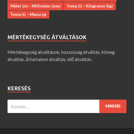
Méter (m) – Milliméter (mm)
Tonna (t) – Kilogramm (kg)
Tonna (t) – Mázsa (q)
MÉRTÉKEGYSÉG ÁTVÁLTÁSOK
Mértékegység átváltások, hosszúság átváltás, tömeg
átváltás, űrtartalom átváltás, idő átváltás.
KERESÉS