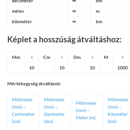
deciméter
⇒
dm
méter
⇒
m
kilométer
⇒
km
Képlet a hosszúság átváltáshoz:
Mm
<
Cm
<
Dm
<
M
<
10
10
10
1000
Mértékegység átváltások:
Milliméter
Milliméter
Milliméter
Milliméter
(mm) –
(mm) –
(mm) –
(mm) –
Centiméter
Deciméter
Kilométer
Méter (m)
(cm)
(dm)
(km)