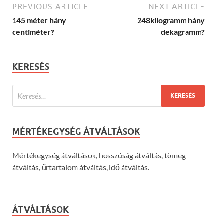
PREVIOUS ARTICLE
NEXT ARTICLE
145 méter hány
248kilogramm hány
centiméter?
dekagramm?
KERESÉS
MÉRTÉKEGYSÉG ÁTVÁLTÁSOK
Mértékegység átváltások, hosszúság átváltás, tömeg
átváltás, űrtartalom átváltás, idő átváltás.
ÁTVÁLTÁSOK