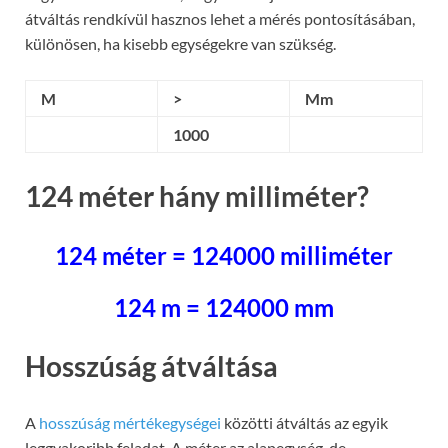
átváltás rendkívül hasznos lehet a mérés pontosításában,
különösen, ha kisebb egységekre van szükség.
M
>
Mm
1000
124 méter hány milliméter?
124 méter = 124000 milliméter
124 m = 124000 mm
Hosszúság átváltása
A
hosszúság mértékegységei
közötti átváltás az egyik
leggyakoribb feladat. A méter az alapegység, de