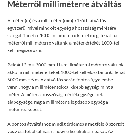
Méterről milliméterre átváltás
A méter (m) és a milliméter (mm) közötti átváltás
egyszerű, mivel mindkét egység a hosszúság mérésére
szolgál. 1 méter 1000 milliméternek felel meg, tehát ha
méterről milliméterre váltunk, a méter értékét 1000-tel
kell megszorozni.
Például 3 m = 3000 mm. Ha milliméterről méterre váltunk,
akkor a milliméter értékét 1000-tel kell elosztanunk. Tehát
5000 mm = 5 m. Az átváltás során fontos figyelembe
venni, hogy a milliméter sokkal kisebb egység, mint a
méter. A méter a hosszúság mértékegységeinek
alapegysége, míg a milliméter a legkisebb egység a
méterhez képest.
A pontos átváltáshoz mindig érdemes a megfelelő szorzót
vagy osztót alkalmazni, hogy elkerüljük a hibákat. Az