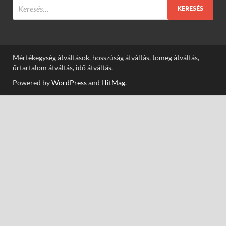
Mértékegység átváltások, hosszúság átváltás, tömeg átváltás,
űrtartalom átváltás, idő átváltás.
Powered by
WordPress
and
HitMag
.