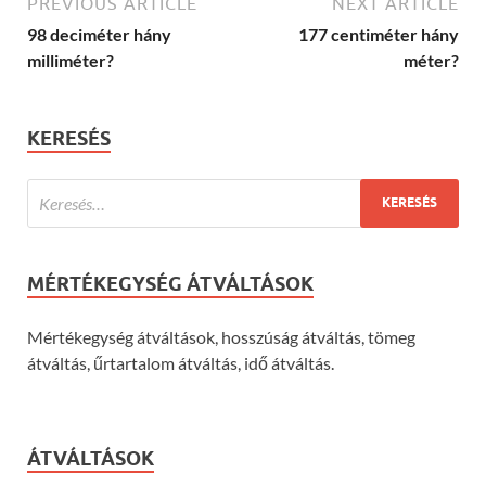
PREVIOUS ARTICLE
NEXT ARTICLE
98 deciméter hány
177 centiméter hány
milliméter?
méter?
KERESÉS
MÉRTÉKEGYSÉG ÁTVÁLTÁSOK
Mértékegység átváltások, hosszúság átváltás, tömeg
átváltás, űrtartalom átváltás, idő átváltás.
ÁTVÁLTÁSOK