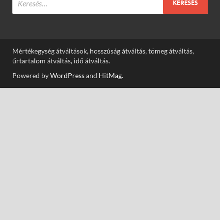
Mértékegység átváltások, hosszúság átváltás, tömeg átváltás,
űrtartalom átváltás, idő átváltás.
Powered by
WordPress
and
HitMag
.