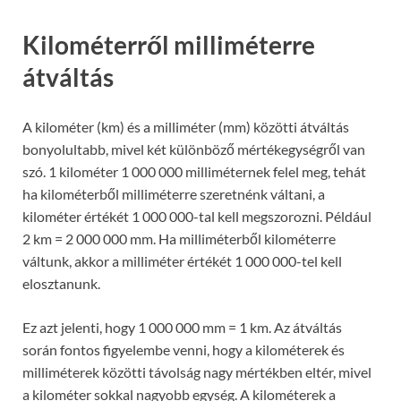
Kilométerről milliméterre
átváltás
A kilométer (km) és a milliméter (mm) közötti átváltás
bonyolultabb, mivel két különböző mértékegységről van
szó. 1 kilométer 1 000 000 milliméternek felel meg, tehát
ha kilométerből milliméterre szeretnénk váltani, a
kilométer értékét 1 000 000-tal kell megszorozni. Például
2 km = 2 000 000 mm. Ha milliméterből kilométerre
váltunk, akkor a milliméter értékét 1 000 000-tel kell
elosztanunk.
Ez azt jelenti, hogy 1 000 000 mm = 1 km. Az átváltás
során fontos figyelembe venni, hogy a kilométerek és
milliméterek közötti távolság nagy mértékben eltér, mivel
a kilométer sokkal nagyobb egység. A kilométerek a