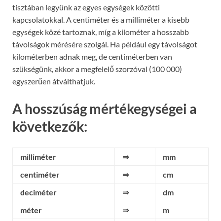
tisztában legyünk az egyes egységek közötti
kapcsolatokkal. A centiméter és a milliméter a kisebb
egységek közé tartoznak, míg a kilométer a hosszabb
távolságok mérésére szolgál. Ha például egy távolságot
kilométerben adnak meg, de centiméterben van
szükségünk, akkor a megfelelő szorzóval (100 000)
egyszerűen átválthatjuk.
A hosszúság mértékegységei a
következők:
milliméter
⇒
mm
centiméter
⇒
cm
deciméter
⇒
dm
méter
⇒
m