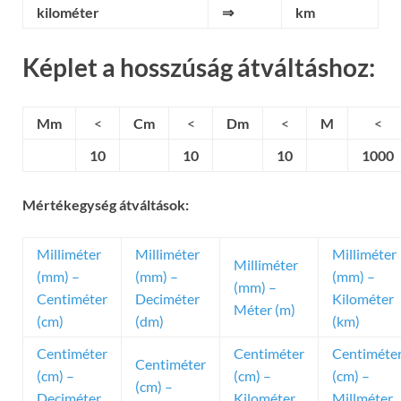
kilométer
⇒
km
Képlet a hosszúság átváltáshoz:
Mm
<
Cm
<
Dm
<
M
<
10
10
10
1000
Mértékegység átváltások:
Milliméter
Milliméter
Milliméter
Milliméter
(mm) –
(mm) –
(mm) –
(mm) –
Centiméter
Deciméter
Kilométer
Méter (m)
(cm)
(dm)
(km)
Centiméter
Centiméter
Centiméte
Centiméter
(cm) –
(cm) –
(cm) –
(cm) –
Deciméter
Kilométer
Millméter