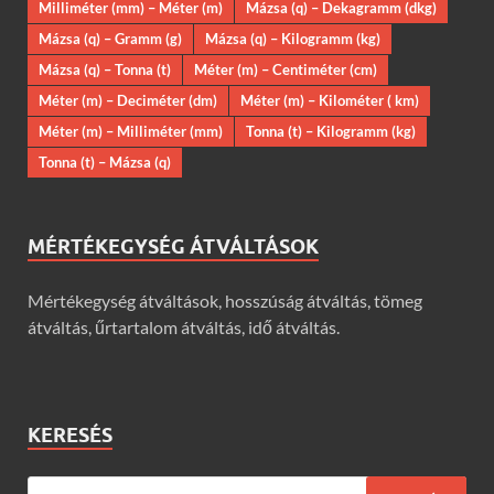
Milliméter (mm) – Méter (m)
Mázsa (q) – Dekagramm (dkg)
Mázsa (q) – Gramm (g)
Mázsa (q) – Kilogramm (kg)
Mázsa (q) – Tonna (t)
Méter (m) – Centiméter (cm)
Méter (m) – Deciméter (dm)
Méter (m) – Kilométer ( km)
Méter (m) – Milliméter (mm)
Tonna (t) – Kilogramm (kg)
Tonna (t) – Mázsa (q)
MÉRTÉKEGYSÉG ÁTVÁLTÁSOK
Mértékegység átváltások, hosszúság átváltás, tömeg
átváltás, űrtartalom átváltás, idő átváltás.
KERESÉS