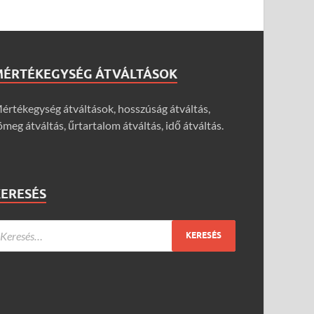
MÉRTÉKEGYSÉG ÁTVÁLTÁSOK
értékegység átváltások, hosszúság átváltás,
ömeg átváltás, űrtartalom átváltás, idő átváltás.
KERESÉS