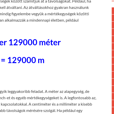
égek között számítjuk át a távolságokat. Például, ha
kell átváltani. Az átváltásokhoz gyakran használunk
 mindig figyelembe vegyük a mértékegységek közötti
ran alkalmazzák a mindennapi életben, például
er 129000 méter
 = 129000 m
egyik leggyakoribb feladat. A méter az alapegység, de
inch-et és egyéb mértékegységeket is. A legfontosabb az,
kapcsolatokkal. A centiméter és a milliméter a kisebb
abb távolságok mérésére szolgál. Ha például egy