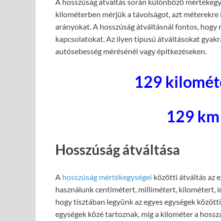
A hosszúság átváltás során különböző mértékegys
kilométerben mérjük a távolságot, azt méterekre 
arányokat. A hosszúság átváltásnál fontos, hogy
kapcsolatokat. Az ilyen típusú átváltásokat gyak
autósebesség mérésénél vagy építkezéseken.
129 kilomét
129 km
Hosszúság átváltása
A
hosszúság mértékegységei
közötti átváltás az 
használunk centimétert, millimétert, kilométert, 
hogy tisztában legyünk az egyes egységek közötti 
egységek közé tartoznak, míg a kilométer a hossz