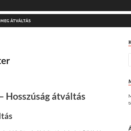
MEG ÁTVÁLTÁS
ter
– Hosszúság átváltás
M
t
ltás