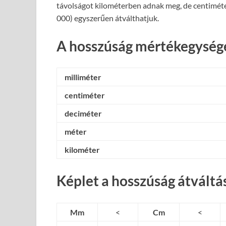
távolságot kilométerben adnak meg, de centiméte
000) egyszerűen átválthatjuk.
A hosszúság mértékegysége
milliméter
centiméter
deciméter
méter
kilométer
Képlet a hosszúság átváltá
Mm
<
Cm
<