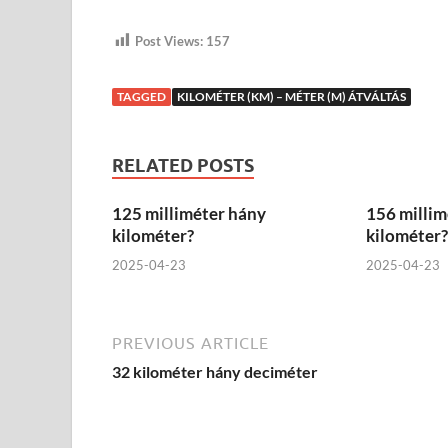
Post Views:
157
TAGGED
KILOMÉTER (KM) – MÉTER (M) ÁTVÁLTÁS
RELATED POSTS
125 milliméter hány
156 millim
kilométer?
kilométer?
2025-04-23
2025-04-23
PREVIOUS ARTICLE
32 kilométer hány deciméter