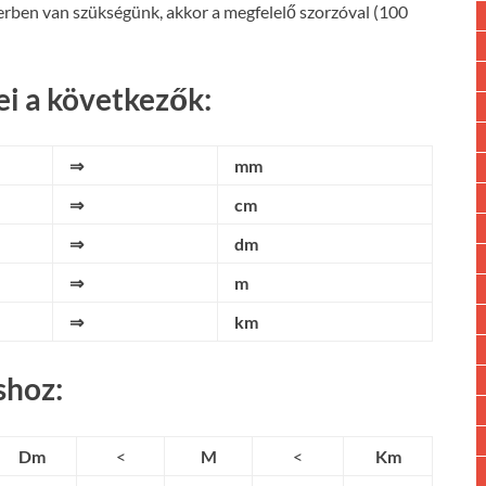
rben van szükségünk, akkor a megfelelő szorzóval (100
i a következők:
⇒
mm
⇒
cm
⇒
dm
⇒
m
⇒
km
shoz:
Dm
<
M
<
Km