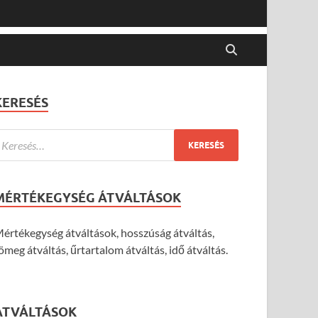
KERESÉS
MÉRTÉKEGYSÉG ÁTVÁLTÁSOK
értékegység átváltások, hosszúság átváltás,
ömeg átváltás, űrtartalom átváltás, idő átváltás.
ÁTVÁLTÁSOK