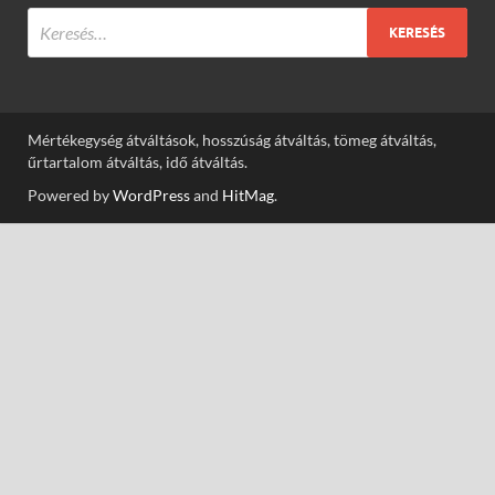
Mértékegység átváltások, hosszúság átváltás, tömeg átváltás,
űrtartalom átváltás, idő átváltás.
Powered by
WordPress
and
HitMag
.