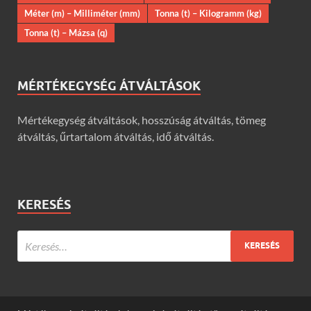
Méter (m) – Milliméter (mm)
Tonna (t) – Kilogramm (kg)
Tonna (t) – Mázsa (q)
MÉRTÉKEGYSÉG ÁTVÁLTÁSOK
Mértékegység átváltások, hosszúság átváltás, tömeg
átváltás, űrtartalom átváltás, idő átváltás.
KERESÉS