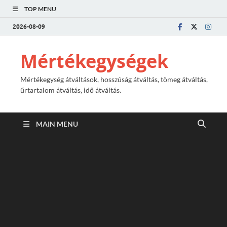
TOP MENU
2026-08-09
Mértékegységek
Mértékegység átváltások, hosszúság átváltás, tömeg átváltás,
űrtartalom átváltás, idő átváltás.
MAIN MENU