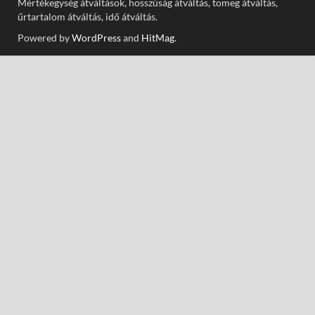
Mértékegység átváltások, hosszúság átváltás, tömeg átváltás,
űrtartalom átváltás, idő átváltás.
Powered by
WordPress
and
HitMag
.