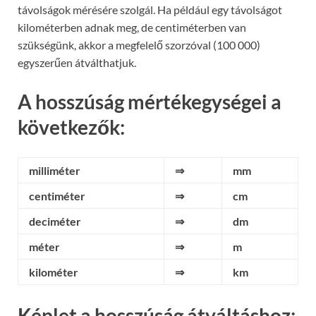
távolságok mérésére szolgál. Ha például egy távolságot
kilométerben adnak meg, de centiméterben van
szükségünk, akkor a megfelelő szorzóval (100 000)
egyszerűen átválthatjuk.
A hosszúság mértékegységei a
következők:
milliméter
⇒
mm
centiméter
⇒
cm
deciméter
⇒
dm
méter
⇒
m
kilométer
⇒
km
Képlet a hosszúság átváltáshoz: