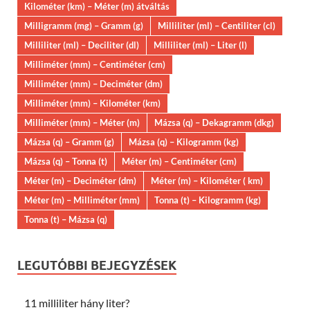
Kilométer (km) – Méter (m) átváltás
Milligramm (mg) – Gramm (g)
Milliliter (ml) – Centiliter (cl)
Milliliter (ml) – Deciliter (dl)
Milliliter (ml) – Liter (l)
Milliméter (mm) – Centiméter (cm)
Milliméter (mm) – Deciméter (dm)
Milliméter (mm) – Kilométer (km)
Milliméter (mm) – Méter (m)
Mázsa (q) – Dekagramm (dkg)
Mázsa (q) – Gramm (g)
Mázsa (q) – Kilogramm (kg)
Mázsa (q) – Tonna (t)
Méter (m) – Centiméter (cm)
Méter (m) – Deciméter (dm)
Méter (m) – Kilométer ( km)
Méter (m) – Milliméter (mm)
Tonna (t) – Kilogramm (kg)
Tonna (t) – Mázsa (q)
LEGUTÓBBI BEJEGYZÉSEK
11 milliliter hány liter?