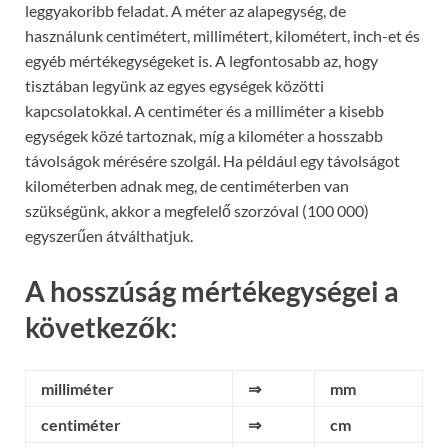
leggyakoribb feladat. A méter az alapegység, de
használunk centimétert, millimétert, kilométert, inch-et és
egyéb mértékegységeket is. A legfontosabb az, hogy
tisztában legyünk az egyes egységek közötti
kapcsolatokkal. A centiméter és a milliméter a kisebb
egységek közé tartoznak, míg a kilométer a hosszabb
távolságok mérésére szolgál. Ha például egy távolságot
kilométerben adnak meg, de centiméterben van
szükségünk, akkor a megfelelő szorzóval (100 000)
egyszerűen átválthatjuk.
A hosszúság mértékegységei a
következők:
milliméter
⇒
mm
centiméter
⇒
cm