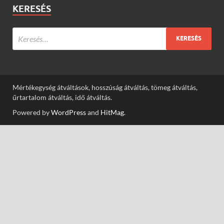
KERESÉS
Mértékegység átváltások, hosszúság átváltás, tömeg átváltás,
űrtartalom átváltás, idő átváltás.
Powered by
WordPress
and
HitMag
.