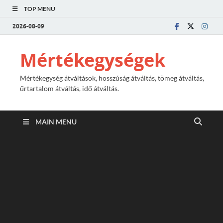
TOP MENU
2026-08-09
Mértékegységek
Mértékegység átváltások, hosszúság átváltás, tömeg átváltás,
űrtartalom átváltás, idő átváltás.
MAIN MENU