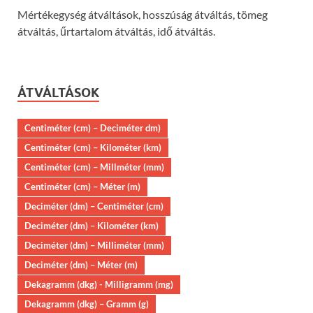
Mértékegység átváltások, hosszúság átváltás, tömeg
átváltás, űrtartalom átváltás, idő átváltás.
ÁTVÁLTÁSOK
Centiméter (cm) – Deciméter dm)
Centiméter (cm) – Kilométer (km)
Centiméter (cm) – Millméter (mm)
Centiméter (cm) – Méter (m)
Deciméter (dm) – Centiméter (cm)
Deciméter (dm) – Kilométer (km)
Deciméter (dm) – Milliméter (mm)
Deciméter (dm) – Méter (m)
Dekagramm (dkg) - Milligramm (mg)
Dekagramm (dkg) – Gramm (g)