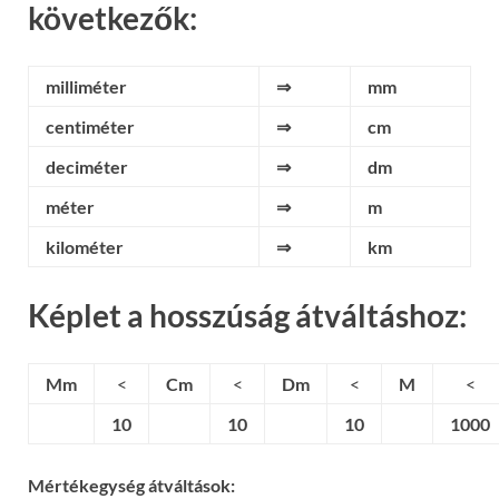
következők:
milliméter
⇒
mm
centiméter
⇒
cm
deciméter
⇒
dm
méter
⇒
m
kilométer
⇒
km
Képlet a hosszúság átváltáshoz:
Mm
<
Cm
<
Dm
<
M
<
10
10
10
1000
Mértékegység átváltások: