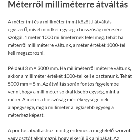
Méterről milliméterre átváltás
A méter (m) és a milliméter (mm) közötti átváltás
egyszerű, mivel mindkét egység a hosszúság mérésére
szolgál. 1 méter 1000 milliméternek felel meg, tehát ha
méterről milliméterre váltunk, a méter értékét 1000-tel
kell megszorozni.
Például 3 m = 3000 mm. Ha milliméterről méterre váltunk,
akkor a milliméter értékét 1000-tel kell elosztanunk. Tehát
5000 mm = 5 m. Az átváltás során fontos figyelembe
venni, hogy a milliméter sokkal kisebb egység, mint a
méter. A méter a hosszúság mértékegységeinek
alapegysége, míg a milliméter a legkisebb egység a
méterhez képest.
A pontos átváltáshoz mindig érdemes a megfelelő szorzót
vagy osztót alkalmazni, hogy elkerüljük a hibákat. Az