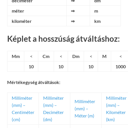
deciméter
⇒
dm
méter
⇒
m
kilométer
⇒
km
Képlet a hosszúság átváltáshoz:
Mm
<
Cm
<
Dm
<
M
<
10
10
10
1000
Mértékegység átváltások:
Milliméter
Milliméter
Milliméter
Milliméter
(mm) –
(mm) –
(mm) –
(mm) –
Centiméter
Deciméter
Kilométer
Méter (m)
(cm)
(dm)
(km)