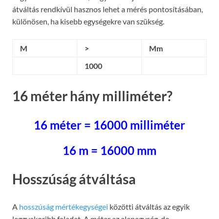
átváltás rendkívül hasznos lehet a mérés pontosításában,
különösen, ha kisebb egységekre van szükség.
M
>
Mm
1000
16 méter hány milliméter?
16 méter = 16000 milliméter
16 m = 16000 mm
Hosszúság átváltása
A
hosszúság mértékegységei
közötti átváltás az egyik
leggyakoribb feladat. A méter az alapegység, de