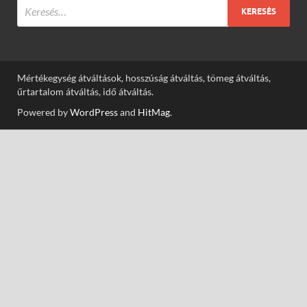
Mértékegység átváltások, hosszúság átváltás, tömeg átváltás,
űrtartalom átváltás, idő átváltás.
Powered by
WordPress
and
HitMag
.