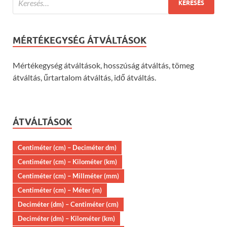
MÉRTÉKEGYSÉG ÁTVÁLTÁSOK
Mértékegység átváltások, hosszúság átváltás, tömeg
átváltás, űrtartalom átváltás, idő átváltás.
ÁTVÁLTÁSOK
Centiméter (cm) – Deciméter dm)
Centiméter (cm) – Kilométer (km)
Centiméter (cm) – Millméter (mm)
Centiméter (cm) – Méter (m)
Deciméter (dm) – Centiméter (cm)
Deciméter (dm) – Kilométer (km)