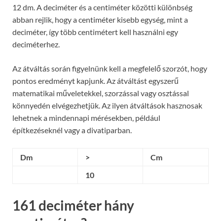
12 dm. A deciméter és a centiméter közötti különbség
abban rejlik, hogy a centiméter kisebb egység, mint a
deciméter, így több centimétert kell használni egy
deciméterhez.
Az átváltás során figyelnünk kell a megfelelő szorzót, hogy
pontos eredményt kapjunk. Az átváltást egyszerű
matematikai műveletekkel, szorzással vagy osztással
könnyedén elvégezhetjük. Az ilyen átváltások hasznosak
lehetnek a mindennapi mérésekben, például
építkezéseknél vagy a divatiparban.
Dm
>
Cm
10
161 deciméter hány