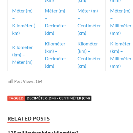
Méter (m)
Méter (m)
Méter (m)
Méter (m)
–
–
–
–
Kilométer (
Deciméter
Centiméter
Milliméter
km)
(dm)
(cm)
(mm)
Kilométer
Kilométer
Kilométer
Kilométer
(km) –
(km) –
(km) –
(km) –
Deciméter
Centiméter
Milliméter
Méter (m)
(dm)
(cm)
(mm)
Post Views:
164
TAGGED
DECIMÉTER (DM) – CENTIMÉTER (CM)
RELATED POSTS
125 milliméter hány kilométer?