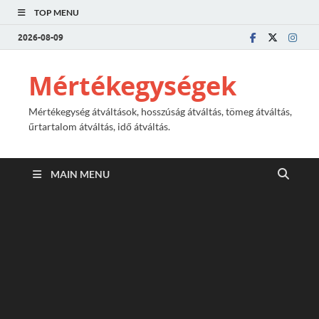
TOP MENU
2026-08-09
Mértékegységek
Mértékegység átváltások, hosszúság átváltás, tömeg átváltás,
űrtartalom átváltás, idő átváltás.
MAIN MENU