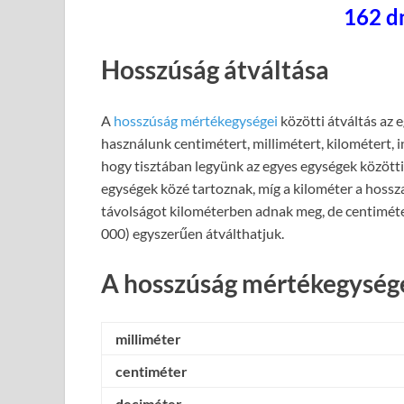
162 d
Hosszúság átváltása
A
hosszúság mértékegységei
közötti átváltás az 
használunk centimétert, millimétert, kilométert, 
hogy tisztában legyünk az egyes egységek közötti 
egységek közé tartoznak, míg a kilométer a hossz
távolságot kilométerben adnak meg, de centiméte
000) egyszerűen átválthatjuk.
A hosszúság mértékegysége
milliméter
centiméter
deciméter