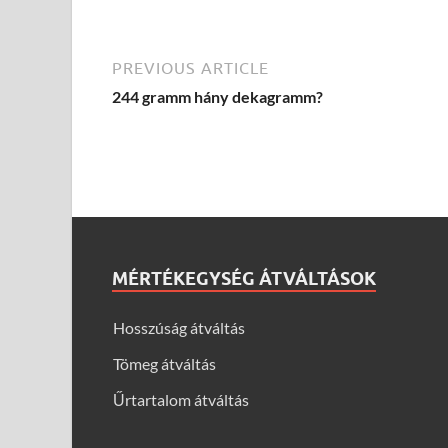
PREVIOUS ARTICLE
244 gramm hány dekagramm?
MÉRTÉKEGYSÉG ÁTVÁLTÁSOK
Hosszúság átváltás
Tömeg átváltás
Űrtartalom átváltás