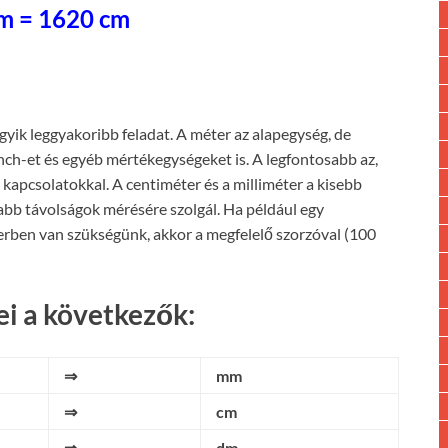
m = 1620 cm
egyik leggyakoribb feladat. A méter az alapegység, de
inch-et és egyéb mértékegységeket is. A legfontosabb az,
kapcsolatokkal. A centiméter és a milliméter a kisebb
abb távolságok mérésére szolgál. Ha például egy
rben van szükségünk, akkor a megfelelő szorzóval (100
i a következők:
⇒
mm
⇒
cm
⇒
dm