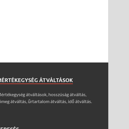
MÉRTÉKEGYSÉG ÁTVÁLTÁSOK
értékegység átváltások, hosszúság átváltás,
ömeg átváltás, űrtartalom átváltás, idő átváltás.