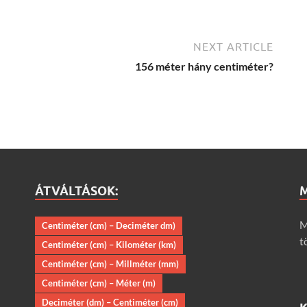
NEXT ARTICLE
156 méter hány centiméter?
ÁTVÁLTÁSOK:
M
Centiméter (cm) – Deciméter dm)
t
Centiméter (cm) – Kilométer (km)
Centiméter (cm) – Millméter (mm)
Centiméter (cm) – Méter (m)
Deciméter (dm) – Centiméter (cm)