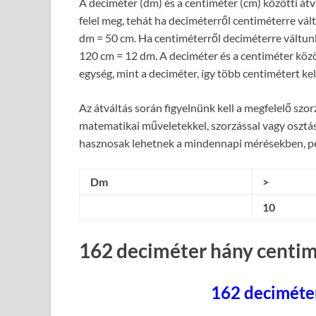
A deciméter (dm) és a centiméter (cm) közötti át
felel meg, tehát ha deciméterről centiméterre vál
dm = 50 cm. Ha centiméterről deciméterre váltunk,
120 cm = 12 dm. A deciméter és a centiméter közö
egység, mint a deciméter, így több centimétert ke
Az átváltás során figyelnünk kell a megfelelő sz
matematikai műveletekkel, szorzással vagy osztás
hasznosak lehetnek a mindennapi mérésekben, pél
Dm
>
10
162 deciméter hány centim
162 deciméte