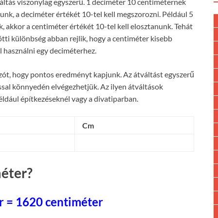
váltás viszonylag egyszerű. 1 deciméter 10 centiméternek
tunk, a deciméter értékét 10-tel kell megszorozni. Például 5
 akkor a centiméter értékét 10-tel kell elosztanunk. Tehát
tti különbség abban rejlik, hogy a centiméter kisebb
ll használni egy deciméterhez.
orzót, hogy pontos eredményt kapjunk. Az átváltást egyszerű
sal könnyedén elvégezhetjük. Az ilyen átváltások
dául építkezéseknél vagy a divatiparban.
Cm
éter?
r = 1620 centiméter