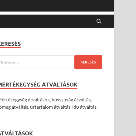
KERESÉS
MÉRTÉKEGYSÉG ÁTVÁLTÁSOK
értékegység átváltások, hosszúság átváltás,
ömeg átváltás, űrtartalom átváltás, idő átváltás.
ÁTVÁLTÁSOK