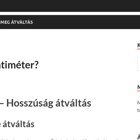
MEG ÁTVÁLTÁS
ntiméter?
– Hosszúság átváltás
M
t
 átváltás