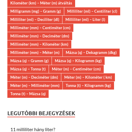
Kilométer (km) – Méter (m) átváltás
Milligramm (mg) – Gramm (g)
Milliliter (ml) – Centiliter (cl)
Milliliter (ml) – Deciliter (dl)
Milliliter (ml) – Liter (l)
Milliméter (mm) – Centiméter (cm)
Milliméter (mm) – Deciméter (dm)
Milliméter (mm) – Kilométer (km)
Milliméter (mm) – Méter (m)
Mázsa (q) – Dekagramm (dkg)
Mázsa (q) – Gramm (g)
Mázsa (q) – Kilogramm (kg)
Mázsa (q) – Tonna (t)
Méter (m) – Centiméter (cm)
Méter (m) – Deciméter (dm)
Méter (m) – Kilométer ( km)
Méter (m) – Milliméter (mm)
Tonna (t) – Kilogramm (kg)
Tonna (t) – Mázsa (q)
LEGUTÓBBI BEJEGYZÉSEK
11 milliliter hány liter?