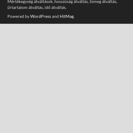
Mértékegység átváltások, hosszúság átváltás, tömeg átváltás,
űrtartalom átváltás, idő átváltás.
Powered by
WordPress
and
HitMag
.