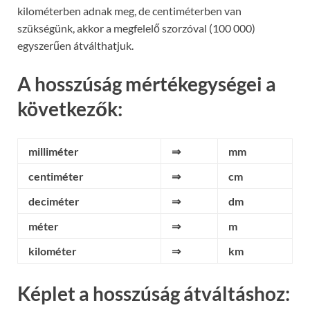
kilométerben adnak meg, de centiméterben van
szükségünk, akkor a megfelelő szorzóval (100 000)
egyszerűen átválthatjuk.
A hosszúság mértékegységei a
következők:
milliméter
⇒
mm
centiméter
⇒
cm
deciméter
⇒
dm
méter
⇒
m
kilométer
⇒
km
Képlet a hosszúság átváltáshoz: