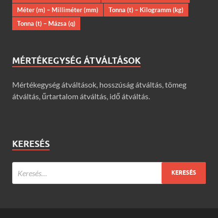
Méter (m) – Milliméter (mm)
Tonna (t) – Kilogramm (kg)
Tonna (t) – Mázsa (q)
MÉRTÉKEGYSÉG ÁTVÁLTÁSOK
Mértékegység átváltások, hosszúság átváltás, tömeg
átváltás, űrtartalom átváltás, idő átváltás.
KERESÉS