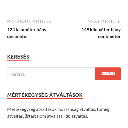
PREVIOUS ARTICLE
NEXT ARTICLE
124 kilométer hány
149 kilométer hány
deciméter
centiméter
KERESÉS
MÉRTÉKEGYSÉG ÁTVÁLTÁSOK
Mértékegység átváltások, hosszúság átváltás, tömeg
átváltás, űrtartalom átváltás, idő átváltás.