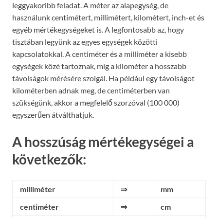
leggyakoribb feladat. A méter az alapegység, de
használunk centimétert, millimétert, kilométert, inch-et és
egyéb mértékegységeket is. A legfontosabb az, hogy
tisztában legyünk az egyes egységek közötti
kapcsolatokkal. A centiméter és a milliméter a kisebb
egységek közé tartoznak, míg a kilométer a hosszabb
távolságok mérésére szolgál. Ha például egy távolságot
kilométerben adnak meg, de centiméterben van
szükségünk, akkor a megfelelő szorzóval (100 000)
egyszerűen átválthatjuk.
A hosszúság mértékegységei a
következők:
milliméter
⇒
mm
centiméter
⇒
cm