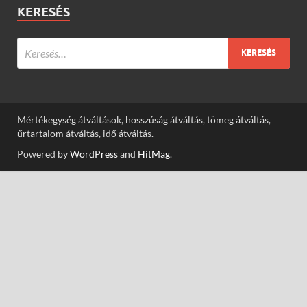
KERESÉS
Mértékegység átváltások, hosszúság átváltás, tömeg átváltás,
űrtartalom átváltás, idő átváltás.
Powered by
WordPress
and
HitMag
.