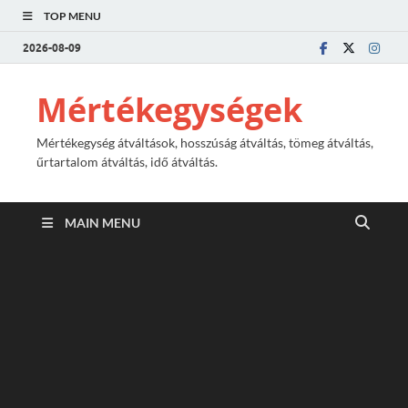
TOP MENU
2026-08-09
Mértékegységek
Mértékegység átváltások, hosszúság átváltás, tömeg átváltás,
űrtartalom átváltás, idő átváltás.
MAIN MENU