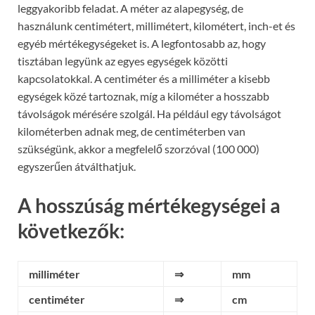
leggyakoribb feladat. A méter az alapegység, de
használunk centimétert, millimétert, kilométert, inch-et és
egyéb mértékegységeket is. A legfontosabb az, hogy
tisztában legyünk az egyes egységek közötti
kapcsolatokkal. A centiméter és a milliméter a kisebb
egységek közé tartoznak, míg a kilométer a hosszabb
távolságok mérésére szolgál. Ha például egy távolságot
kilométerben adnak meg, de centiméterben van
szükségünk, akkor a megfelelő szorzóval (100 000)
egyszerűen átválthatjuk.
A hosszúság mértékegységei a
következők:
milliméter
⇒
mm
centiméter
⇒
cm