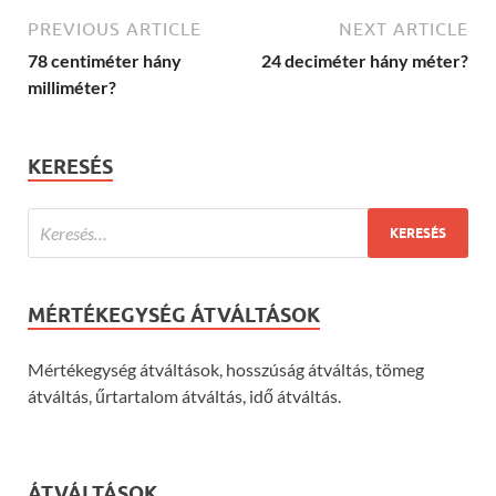
PREVIOUS ARTICLE
NEXT ARTICLE
78 centiméter hány
24 deciméter hány méter?
milliméter?
KERESÉS
MÉRTÉKEGYSÉG ÁTVÁLTÁSOK
Mértékegység átváltások, hosszúság átváltás, tömeg
átváltás, űrtartalom átváltás, idő átváltás.
ÁTVÁLTÁSOK