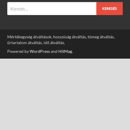
Mértékegység átváltások, hosszúság átváltás, tömeg átváltás,
űrtartalom átváltás, idő átváltás.
Powered by
WordPress
and
HitMag
.