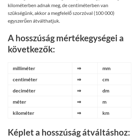
kilométerben adnak meg, de centiméterben van
szükségünk, akkor a megfelelő szorzóval (100 000)
egyszerűen átválthatjuk.
A hosszúság mértékegységei a
következők:
milliméter
⇒
mm
centiméter
⇒
cm
deciméter
⇒
dm
méter
⇒
m
kilométer
⇒
km
Képlet a hosszúság átváltáshoz: