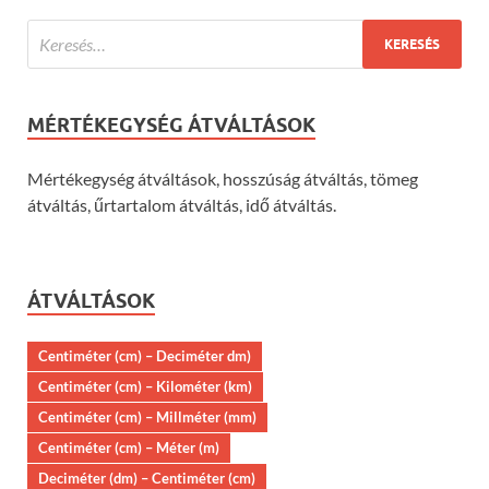
MÉRTÉKEGYSÉG ÁTVÁLTÁSOK
Mértékegység átváltások, hosszúság átváltás, tömeg
átváltás, űrtartalom átváltás, idő átváltás.
ÁTVÁLTÁSOK
Centiméter (cm) – Deciméter dm)
Centiméter (cm) – Kilométer (km)
Centiméter (cm) – Millméter (mm)
Centiméter (cm) – Méter (m)
Deciméter (dm) – Centiméter (cm)