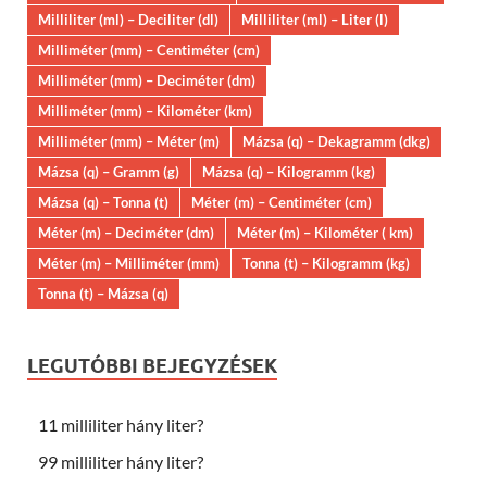
Milliliter (ml) – Deciliter (dl)
Milliliter (ml) – Liter (l)
Milliméter (mm) – Centiméter (cm)
Milliméter (mm) – Deciméter (dm)
Milliméter (mm) – Kilométer (km)
Milliméter (mm) – Méter (m)
Mázsa (q) – Dekagramm (dkg)
Mázsa (q) – Gramm (g)
Mázsa (q) – Kilogramm (kg)
Mázsa (q) – Tonna (t)
Méter (m) – Centiméter (cm)
Méter (m) – Deciméter (dm)
Méter (m) – Kilométer ( km)
Méter (m) – Milliméter (mm)
Tonna (t) – Kilogramm (kg)
Tonna (t) – Mázsa (q)
LEGUTÓBBI BEJEGYZÉSEK
11 milliliter hány liter?
99 milliliter hány liter?