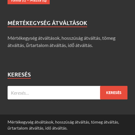
Tonna (t) – Mázsa (q)
MÉRTÉKEGYSÉG ÁTVÁLTÁSOK
Mértékegység átváltások, hosszúság átváltás, tömeg
átváltás, űrtartalom átváltás, idő átváltás.
KERESÉS
Mértékegység átváltások, hosszúság átváltás, tömeg átváltás,
űrtartalom átváltás, idő átváltás.