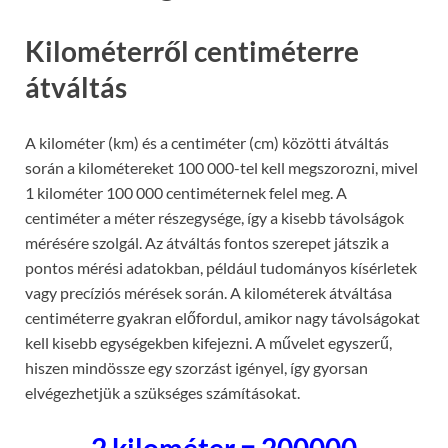
Kilométerről centiméterre
átváltás
A kilométer (km) és a centiméter (cm) közötti átváltás
során a kilométereket 100 000-tel kell megszorozni, mivel
1 kilométer 100 000 centiméternek felel meg. A
centiméter a méter részegysége, így a kisebb távolságok
mérésére szolgál. Az átváltás fontos szerepet játszik a
pontos mérési adatokban, például tudományos kísérletek
vagy precíziós mérések során. A kilométerek átváltása
centiméterre gyakran előfordul, amikor nagy távolságokat
kell kisebb egységekben kifejezni. A művelet egyszerű,
hiszen mindössze egy szorzást igényel, így gyorsan
elvégezhetjük a szükséges számításokat.