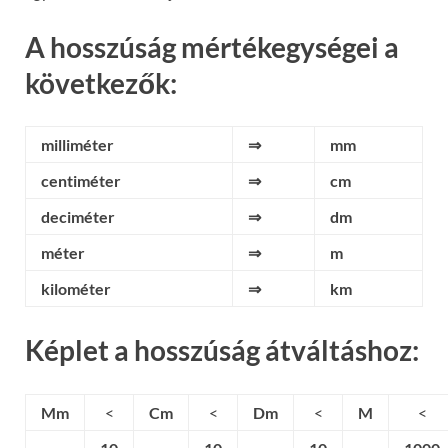
A hosszúság mértékegységei a
következők:
milliméter
⇒
mm
centiméter
⇒
cm
deciméter
⇒
dm
méter
⇒
m
kilométer
⇒
km
Képlet a hosszúság átváltáshoz:
Mm
<
Cm
<
Dm
<
M
<