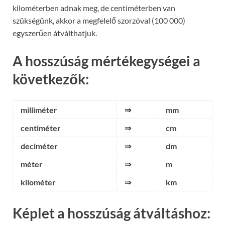
kilométerben adnak meg, de centiméterben van
szükségünk, akkor a megfelelő szorzóval (100 000)
egyszerűen átválthatjuk.
A hosszúság mértékegységei a
következők:
milliméter
⇒
mm
centiméter
⇒
cm
deciméter
⇒
dm
méter
⇒
m
kilométer
⇒
km
Képlet a hosszúság átváltáshoz: