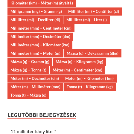
Kilométer (km) – Méter (m) átváltás
Milligramm (mg) – Gramm (g)
Milliliter (ml) – Centiliter (cl)
Milliliter (ml) – Deciliter (dl)
Milliliter (ml) – Liter (l)
Milliméter (mm) – Centiméter (cm)
Milliméter (mm) – Deciméter (dm)
Milliméter (mm) – Kilométer (km)
Milliméter (mm) – Méter (m)
Mázsa (q) – Dekagramm (dkg)
Mázsa (q) – Gramm (g)
Mázsa (q) – Kilogramm (kg)
Mázsa (q) – Tonna (t)
Méter (m) – Centiméter (cm)
Méter (m) – Deciméter (dm)
Méter (m) – Kilométer ( km)
Méter (m) – Milliméter (mm)
Tonna (t) – Kilogramm (kg)
Tonna (t) – Mázsa (q)
LEGUTÓBBI BEJEGYZÉSEK
11 milliliter hány liter?