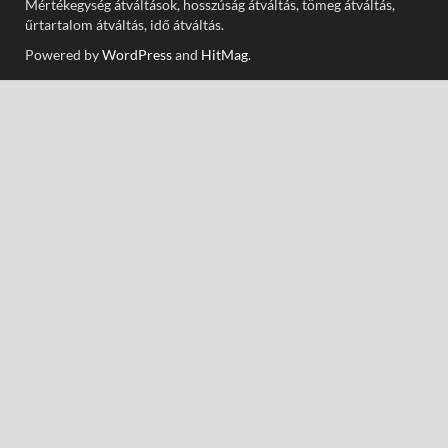
Mértékegység átváltások, hosszúság átváltás, tömeg átváltás,
űrtartalom átváltás, idő átváltás.
Powered by
WordPress
and
HitMag
.