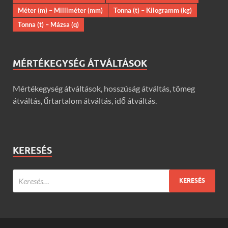
Méter (m) – Milliméter (mm)
Tonna (t) – Kilogramm (kg)
Tonna (t) – Mázsa (q)
MÉRTÉKEGYSÉG ÁTVÁLTÁSOK
Mértékegység átváltások, hosszúság átváltás, tömeg
átváltás, űrtartalom átváltás, idő átváltás.
KERESÉS