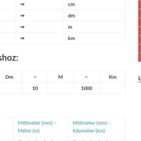
⇒
cm
⇒
dm
⇒
m
⇒
km
shoz:
Dm
<
M
<
Km
10
1000
Milliméter (mm) –
Milliméter (mm) –
Méter (m)
Kilométer (km)