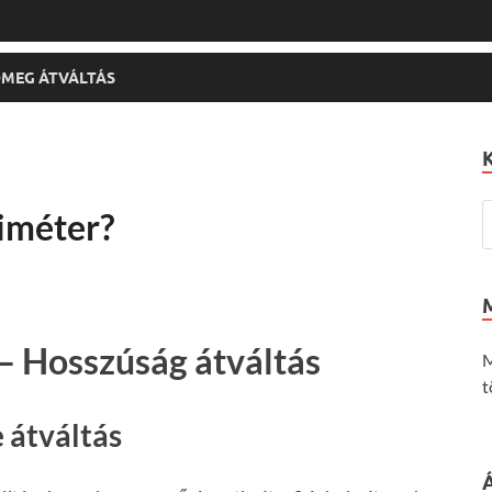
MEG ÁTVÁLTÁS
iméter?
– Hosszúság átváltás
M
t
 átváltás