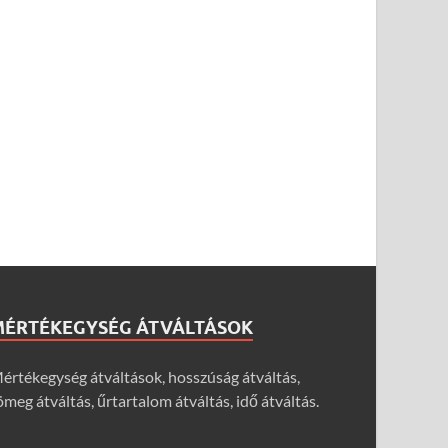
MÉRTÉKEGYSÉG ÁTVÁLTÁSOK
értékegység átváltások, hosszúság átváltás,
ömeg átváltás, űrtartalom átváltás, idő átváltás.