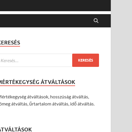
KERESÉS
MÉRTÉKEGYSÉG ÁTVÁLTÁSOK
értékegység átváltások, hosszúság átváltás,
ömeg átváltás, űrtartalom átváltás, idő átváltás.
ÁTVÁLTÁSOK