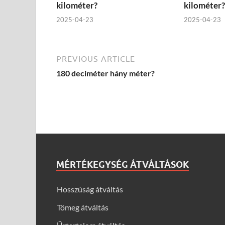
kilométer?
kilométer?
2025-04-23
2025-04-23
PREVIOUS ARTICLE
180 deciméter hány méter?
MÉRTÉKEGYSÉG ÁTVÁLTÁSOK
Hosszúság átváltás
Tömeg átváltás