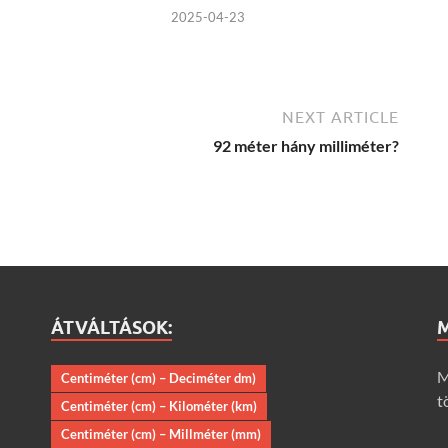
2025-04-23
NEXT ARTICLE
92 méter hány milliméter?
ÁTVÁLTÁSOK:
M
Centiméter (cm) – Deciméter dm)
t
Centiméter (cm) – Kilométer (km)
Centiméter (cm) – Millméter (mm)