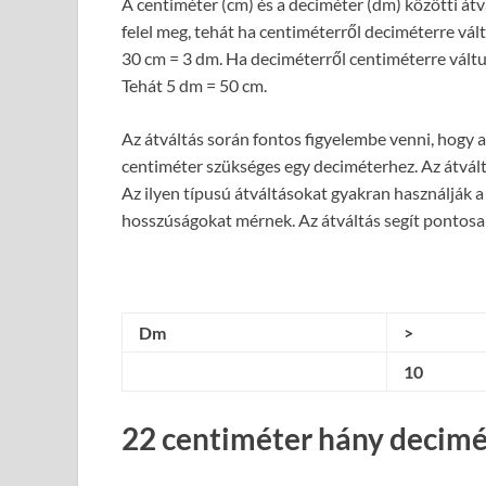
A centiméter (cm) és a deciméter (dm) közötti át
felel meg, tehát ha centiméterről deciméterre vált
30 cm = 3 dm. Ha deciméterről centiméterre váltu
Tehát 5 dm = 50 cm.
Az átváltás során fontos figyelembe venni, hogy a
centiméter szükséges egy deciméterhez. Az átvált
Az ilyen típusú átváltásokat gyakran használják 
hosszúságokat mérnek. Az átváltás segít pontosa
Dm
>
10
22 centiméter hány decimé