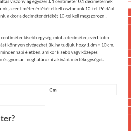
váltás viszonylag egyszerű. 1 centiméter 0,1 deciméternek
unk, a centiméter értékét el kell osztanunk 10-tel. Például
nk, akkor a deciméter értékét 10-tel kell megszorozni.
 centiméter kisebb egység, mint a deciméter, ezért több
ást könnyen elvégezhetjük, ha tudjuk, hogy 1 dm = 10 cm.
a mindennapi életben, amikor kisebb vagy közepes
n és gyorsan meghatározni a kívánt mértékegységet.
Cm
ter?