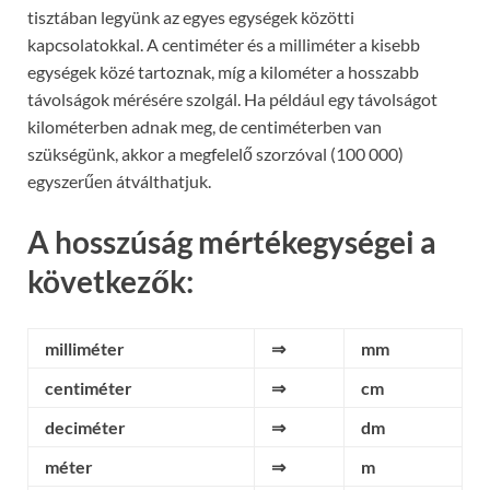
tisztában legyünk az egyes egységek közötti
kapcsolatokkal. A centiméter és a milliméter a kisebb
egységek közé tartoznak, míg a kilométer a hosszabb
távolságok mérésére szolgál. Ha például egy távolságot
kilométerben adnak meg, de centiméterben van
szükségünk, akkor a megfelelő szorzóval (100 000)
egyszerűen átválthatjuk.
A hosszúság mértékegységei a
következők:
milliméter
⇒
mm
centiméter
⇒
cm
deciméter
⇒
dm
méter
⇒
m