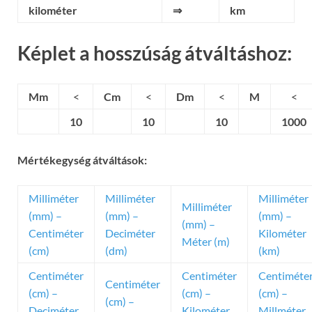
kilométer
⇒
km
Képlet a hosszúság átváltáshoz:
Mm
<
Cm
<
Dm
<
M
<
10
10
10
1000
Mértékegység átváltások:
Milliméter
Milliméter
Milliméter
Milliméter
(mm) –
(mm) –
(mm) –
(mm) –
Centiméter
Deciméter
Kilométer
Méter (m)
(cm)
(dm)
(km)
Centiméter
Centiméter
Centiméte
Centiméter
(cm) –
(cm) –
(cm) –
(cm) –
Deciméter
Kilométer
Millméter