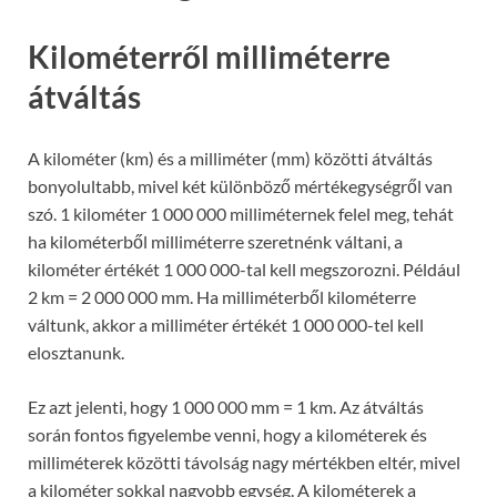
Kilométerről milliméterre
átváltás
A kilométer (km) és a milliméter (mm) közötti átváltás
bonyolultabb, mivel két különböző mértékegységről van
szó. 1 kilométer 1 000 000 milliméternek felel meg, tehát
ha kilométerből milliméterre szeretnénk váltani, a
kilométer értékét 1 000 000-tal kell megszorozni. Például
2 km = 2 000 000 mm. Ha milliméterből kilométerre
váltunk, akkor a milliméter értékét 1 000 000-tel kell
elosztanunk.
Ez azt jelenti, hogy 1 000 000 mm = 1 km. Az átváltás
során fontos figyelembe venni, hogy a kilométerek és
milliméterek közötti távolság nagy mértékben eltér, mivel
a kilométer sokkal nagyobb egység. A kilométerek a