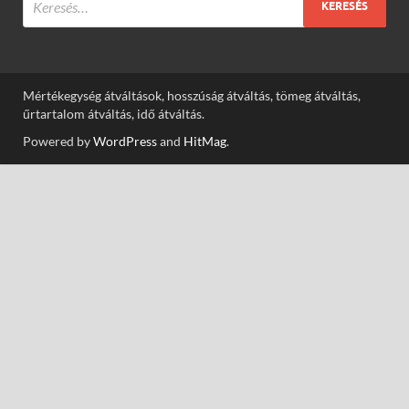
Mértékegység átváltások, hosszúság átváltás, tömeg átváltás,
űrtartalom átváltás, idő átváltás.
Powered by
WordPress
and
HitMag
.