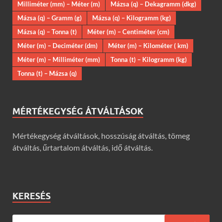
Milliméter (mm) – Méter (m)
Mázsa (q) – Dekagramm (dkg)
Mázsa (q) – Gramm (g)
Mázsa (q) – Kilogramm (kg)
Mázsa (q) – Tonna (t)
Méter (m) – Centiméter (cm)
Méter (m) – Deciméter (dm)
Méter (m) – Kilométer ( km)
Méter (m) – Milliméter (mm)
Tonna (t) – Kilogramm (kg)
Tonna (t) – Mázsa (q)
MÉRTÉKEGYSÉG ÁTVÁLTÁSOK
Mértékegység átváltások, hosszúság átváltás, tömeg
átváltás, űrtartalom átváltás, idő átváltás.
KERESÉS