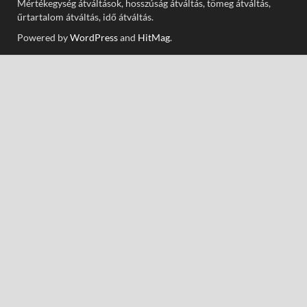
Mértékegység átváltások, hosszúság átváltás, tömeg átváltás,
űrtartalom átváltás, idő átváltás.
Powered by
WordPress
and
HitMag
.