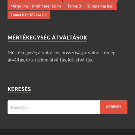
Méter (m) – Milliméter (mm)
Tonna (t) – Kilogramm (kg)
Tonna (t) – Mázsa (q)
MÉRTÉKEGYSÉG ÁTVÁLTÁSOK
Mértékegység átváltások, hosszúság átváltás, tömeg
átváltás, űrtartalom átváltás, idő átváltás.
KERESÉS