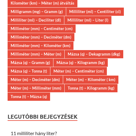
Kilométer (km) – Méter (m) átváltás
Milligramm (mg) – Gramm (g)
Milliliter (ml) – Centiliter (cl)
Milliliter (ml) – Deciliter (dl)
Milliliter (ml) – Liter (l)
Milliméter (mm) – Centiméter (cm)
Milliméter (mm) – Deciméter (dm)
Milliméter (mm) – Kilométer (km)
Milliméter (mm) – Méter (m)
Mázsa (q) – Dekagramm (dkg)
Mázsa (q) – Gramm (g)
Mázsa (q) – Kilogramm (kg)
Mázsa (q) – Tonna (t)
Méter (m) – Centiméter (cm)
Méter (m) – Deciméter (dm)
Méter (m) – Kilométer ( km)
Méter (m) – Milliméter (mm)
Tonna (t) – Kilogramm (kg)
Tonna (t) – Mázsa (q)
LEGUTÓBBI BEJEGYZÉSEK
11 milliliter hány liter?