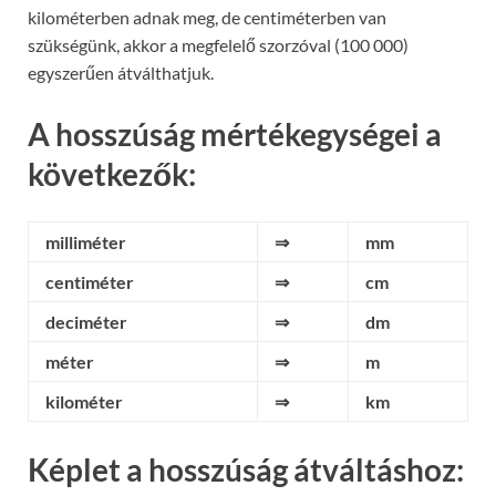
kilométerben adnak meg, de centiméterben van
szükségünk, akkor a megfelelő szorzóval (100 000)
egyszerűen átválthatjuk.
A hosszúság mértékegységei a
következők:
milliméter
⇒
mm
centiméter
⇒
cm
deciméter
⇒
dm
méter
⇒
m
kilométer
⇒
km
Képlet a hosszúság átváltáshoz: