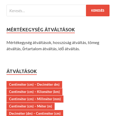
MÉRTÉKEGYSÉG ÁTVÁLTÁSOK
Mértékegység átváltások, hosszúság átváltás, tömeg
átváltás, űrtartalom átváltás, idő átváltás.
ÁTVÁLTÁSOK
Centiméter (cm) – Deciméter dm)
Centiméter (cm) – Kilométer (km)
Centiméter (cm) – Millméter (mm)
Centiméter (cm) – Méter (m)
Deciméter (dm) – Centiméter (cm)