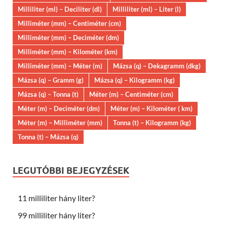
Milliliter (ml) – Deciliter (dl)
Milliliter (ml) – Liter (l)
Milliméter (mm) – Centiméter (cm)
Milliméter (mm) – Deciméter (dm)
Milliméter (mm) – Kilométer (km)
Milliméter (mm) – Méter (m)
Mázsa (q) – Dekagramm (dkg)
Mázsa (q) – Gramm (g)
Mázsa (q) – Kilogramm (kg)
Mázsa (q) – Tonna (t)
Méter (m) – Centiméter (cm)
Méter (m) – Deciméter (dm)
Méter (m) – Kilométer ( km)
Méter (m) – Milliméter (mm)
Tonna (t) – Kilogramm (kg)
Tonna (t) – Mázsa (q)
LEGUTÓBBI BEJEGYZÉSEK
11 milliliter hány liter?
99 milliliter hány liter?