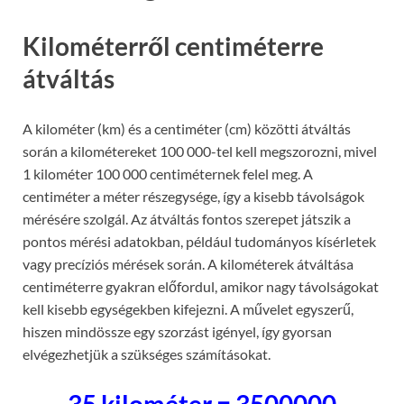
Kilométerről centiméterre
átváltás
A kilométer (km) és a centiméter (cm) közötti átváltás
során a kilométereket 100 000-tel kell megszorozni, mivel
1 kilométer 100 000 centiméternek felel meg. A
centiméter a méter részegysége, így a kisebb távolságok
mérésére szolgál. Az átváltás fontos szerepet játszik a
pontos mérési adatokban, például tudományos kísérletek
vagy precíziós mérések során. A kilométerek átváltása
centiméterre gyakran előfordul, amikor nagy távolságokat
kell kisebb egységekben kifejezni. A művelet egyszerű,
hiszen mindössze egy szorzást igényel, így gyorsan
elvégezhetjük a szükséges számításokat.