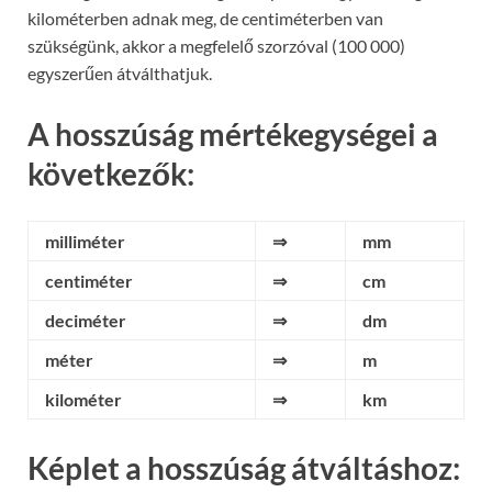
kilométerben adnak meg, de centiméterben van
szükségünk, akkor a megfelelő szorzóval (100 000)
egyszerűen átválthatjuk.
A hosszúság mértékegységei a
következők:
milliméter
⇒
mm
centiméter
⇒
cm
deciméter
⇒
dm
méter
⇒
m
kilométer
⇒
km
Képlet a hosszúság átváltáshoz: