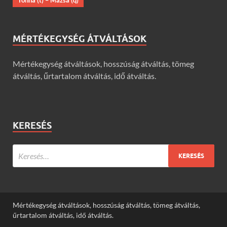
Tonna (t) – Mázsa (q)
MÉRTÉKEGYSÉG ÁTVÁLTÁSOK
Mértékegység átváltások, hosszúság átváltás, tömeg
átváltás, űrtartalom átváltás, idő átváltás.
KERESÉS
Mértékegység átváltások, hosszúság átváltás, tömeg átváltás,
űrtartalom átváltás, idő átváltás.