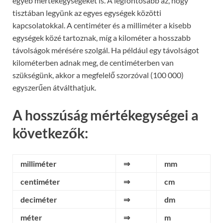
egyéb mértékegységeket is. A legfontosabb az, hogy
tisztában legyünk az egyes egységek közötti
kapcsolatokkal. A centiméter és a milliméter a kisebb
egységek közé tartoznak, míg a kilométer a hosszabb
távolságok mérésére szolgál. Ha például egy távolságot
kilométerben adnak meg, de centiméterben van
szükségünk, akkor a megfelelő szorzóval (100 000)
egyszerűen átválthatjuk.
A hosszúság mértékegységei a
következők:
milliméter
⇒
mm
centiméter
⇒
cm
deciméter
⇒
dm
méter
⇒
m