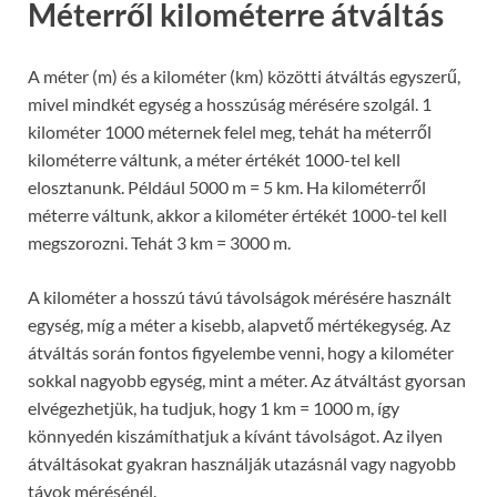
Méterről kilométerre átváltás
A méter (m) és a kilométer (km) közötti átváltás egyszerű,
mivel mindkét egység a hosszúság mérésére szolgál. 1
kilométer 1000 méternek felel meg, tehát ha méterről
kilométerre váltunk, a méter értékét 1000-tel kell
elosztanunk. Például 5000 m = 5 km. Ha kilométerről
méterre váltunk, akkor a kilométer értékét 1000-tel kell
megszorozni. Tehát 3 km = 3000 m.
A kilométer a hosszú távú távolságok mérésére használt
egység, míg a méter a kisebb, alapvető mértékegység. Az
átváltás során fontos figyelembe venni, hogy a kilométer
sokkal nagyobb egység, mint a méter. Az átváltást gyorsan
elvégezhetjük, ha tudjuk, hogy 1 km = 1000 m, így
könnyedén kiszámíthatjuk a kívánt távolságot. Az ilyen
átváltásokat gyakran használják utazásnál vagy nagyobb
távok mérésénél.