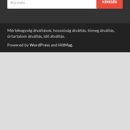
Mértékegység átváltások, hosszúság átváltás, tömeg átváltás,
űrtartalom átváltás, idő átváltás.
Powered by
WordPress
and
HitMag
.