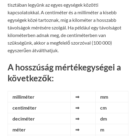
tisztában legyünk az egyes egységek közötti
kapcsolatokkal. A centiméter és a milliméter a kisebb
egységek közé tartoznak, míg a kilométer a hosszabb
távolságok mérésére szolgál. Ha például egy távolságot
kilométerben adnak meg, de centiméterben van
szükségünk, akkor a megfelelő szorzóval (100 000)
egyszerűen átválthatjuk.
A hosszúság mértékegységei a
következők:
milliméter
⇒
mm
centiméter
⇒
cm
deciméter
⇒
dm
méter
⇒
m