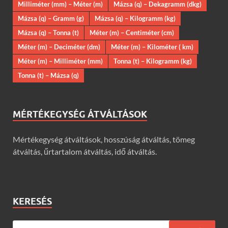
Milliméter (mm) – Méter (m)
Mázsa (q) – Dekagramm (dkg)
Mázsa (q) – Gramm (g)
Mázsa (q) – Kilogramm (kg)
Mázsa (q) – Tonna (t)
Méter (m) – Centiméter (cm)
Méter (m) – Deciméter (dm)
Méter (m) – Kilométer ( km)
Méter (m) – Milliméter (mm)
Tonna (t) – Kilogramm (kg)
Tonna (t) – Mázsa (q)
MÉRTÉKEGYSÉG ÁTVÁLTÁSOK
Mértékegység átváltások, hosszúság átváltás, tömeg
átváltás, űrtartalom átváltás, idő átváltás.
KERESÉS