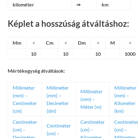
kilométer
⇒
km
Képlet a hosszúság átváltáshoz:
Mm
<
Cm
<
Dm
<
M
<
10
10
10
1000
Mértékegység átváltások:
Milliméter
Milliméter
Milliméter
Milliméter
(mm) –
(mm) –
(mm) –
(mm) –
Centiméter
Deciméter
Kilométer
Méter (m)
(cm)
(dm)
(km)
Centiméter
Centiméter
Centiméte
Centiméter
(cm) –
(cm) –
(cm) –
(cm) –
Deciméter
Kilométer
Millméter