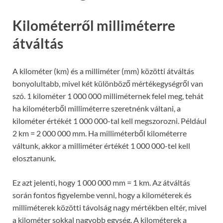
Kilométerről milliméterre
átváltás
A kilométer (km) és a milliméter (mm) közötti átváltás
bonyolultabb, mivel két különböző mértékegységről van
szó. 1 kilométer 1 000 000 milliméternek felel meg, tehát
ha kilométerből milliméterre szeretnénk váltani, a
kilométer értékét 1 000 000-tal kell megszorozni. Például
2 km = 2 000 000 mm. Ha milliméterből kilométerre
váltunk, akkor a milliméter értékét 1 000 000-tel kell
elosztanunk.
Ez azt jelenti, hogy 1 000 000 mm = 1 km. Az átváltás
során fontos figyelembe venni, hogy a kilométerek és
milliméterek közötti távolság nagy mértékben eltér, mivel
a kilométer sokkal nagyobb egység. A kilométerek a