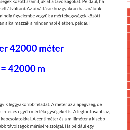
égek között számítjuk át a távolságokat. Például, ha
kell átváltani. Az átváltásokhoz gyakran használunk
 mindig figyelembe vegyük a mértékegységek közötti
ran alkalmazzák a mindennapi életben, például
ter 42000 méter
 = 42000 m
egyik leggyakoribb feladat. A méter az alapegység, de
inch-et és egyéb mértékegységeket is. A legfontosabb az,
kapcsolatokkal. A centiméter és a milliméter a kisebb
abb távolságok mérésére szolgál. Ha például egy