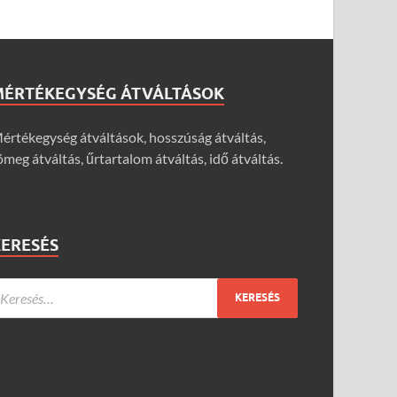
MÉRTÉKEGYSÉG ÁTVÁLTÁSOK
értékegység átváltások, hosszúság átváltás,
ömeg átváltás, űrtartalom átváltás, idő átváltás.
KERESÉS