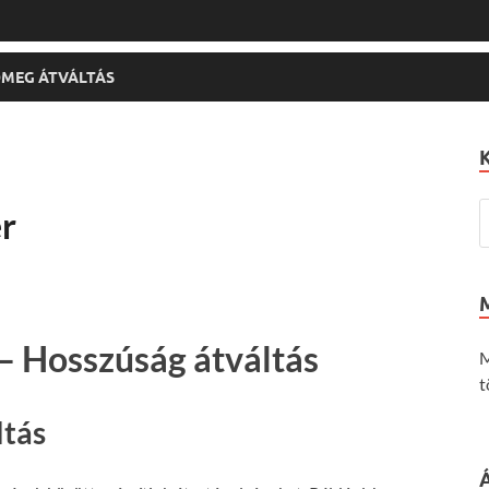
MEG ÁTVÁLTÁS
r
– Hosszúság átváltás
M
t
ltás