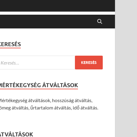
KERESÉS
MÉRTÉKEGYSÉG ÁTVÁLTÁSOK
értékegység átváltások, hosszúság átváltás,
ömeg átváltás, űrtartalom átváltás, idő átváltás.
ÁTVÁLTÁSOK