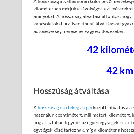
A hosszúság átváltás során különböző mértékegys
kilométerben mérjük a távolságot, azt méterekre 
arányokat. A hosszúság átváltásnál fontos, hogy
kapcsolatokat. Az ilyen típusú átváltásokat gyak
autósebesség mérésénél vagy építkezéseken.
42 kilomé
42 km
Hosszúság átváltása
A
hosszúság mértékegységei
közötti átváltás az 
használunk centimétert, millimétert, kilométert, 
hogy tisztában legyünk az egyes egységek közötti 
egységek közé tartoznak, míg a kilométer a hossz