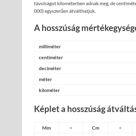
távolságot kilométerben adnak meg, de centiméte
000) egyszerűen átválthatjuk.
A hosszúság mértékegysége
milliméter
centiméter
deciméter
méter
kilométer
Képlet a hosszúság átváltá
Mm
<
Cm
<