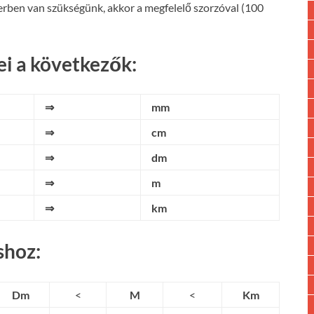
rben van szükségünk, akkor a megfelelő szorzóval (100
i a következők:
⇒
mm
⇒
cm
⇒
dm
⇒
m
⇒
km
shoz:
Dm
<
M
<
Km