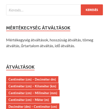
MÉRTÉKEGYSÉG ÁTVÁLTÁSOK
Mértékegység átváltások, hosszúság átváltás, tömeg
átváltás, űrtartalom átváltás, idő átváltás.
ÁTVÁLTÁSOK
Centiméter (cm) – Deciméter dm)
Centiméter (cm) – Kilométer (km)
Centiméter (cm) – Millméter (mm)
Centiméter (cm) – Méter (m)
Deciméter (dm) – Centiméter (cm)