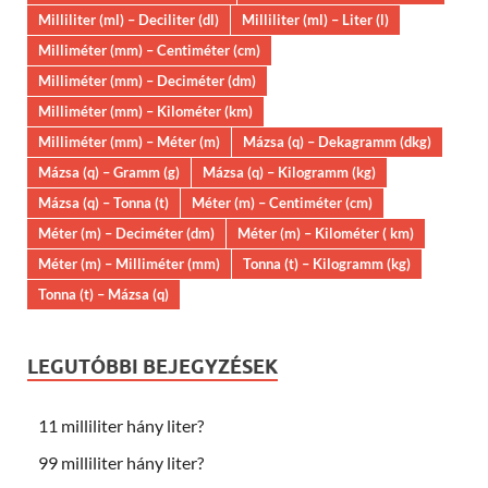
Milliliter (ml) – Deciliter (dl)
Milliliter (ml) – Liter (l)
Milliméter (mm) – Centiméter (cm)
Milliméter (mm) – Deciméter (dm)
Milliméter (mm) – Kilométer (km)
Milliméter (mm) – Méter (m)
Mázsa (q) – Dekagramm (dkg)
Mázsa (q) – Gramm (g)
Mázsa (q) – Kilogramm (kg)
Mázsa (q) – Tonna (t)
Méter (m) – Centiméter (cm)
Méter (m) – Deciméter (dm)
Méter (m) – Kilométer ( km)
Méter (m) – Milliméter (mm)
Tonna (t) – Kilogramm (kg)
Tonna (t) – Mázsa (q)
LEGUTÓBBI BEJEGYZÉSEK
11 milliliter hány liter?
99 milliliter hány liter?