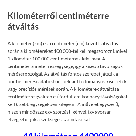
Kilométerről centiméterre
átváltás
A kilométer (km) és a centiméter (cm) közötti átváltás
során a kilométereket 100 000-tel kell megszorozni, mivel
1 kilométer 100 000 centiméternek felel meg. A
centiméter a méter részegysége, így a kisebb távolságok
mérésére szolgál. Az átváltás fontos szerepet játszik a
pontos mérési adatokban, például tudományos kísérletek
vagy precíziós mérések során. A kilométerek átváltása
centiméterre gyakran előfordul, amikor nagy távolságokat
kell kisebb egységekben kifejezni. A művelet egyszerű,
hiszen mindössze egy szorzást igényel, így gyorsan
elvégezhetjük a szükséges számításokat.