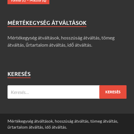
Tonna (t) – Mázsa (q)
MÉRTÉKEGYSÉG ÁTVÁLTÁSOK
Mértékegység átváltások, hosszúság átváltás, tömeg
átváltás, űrtartalom átváltás, idő átváltás.
KERESÉS
Mértékegység átváltások, hosszúság átváltás, tömeg átváltás,
űrtartalom átváltás, idő átváltás.