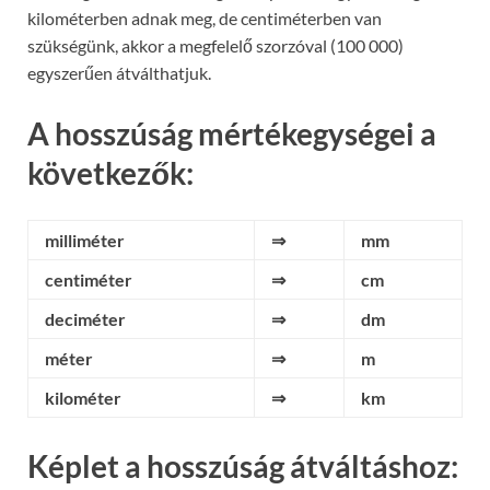
kilométerben adnak meg, de centiméterben van
szükségünk, akkor a megfelelő szorzóval (100 000)
egyszerűen átválthatjuk.
A hosszúság mértékegységei a
következők:
milliméter
⇒
mm
centiméter
⇒
cm
deciméter
⇒
dm
méter
⇒
m
kilométer
⇒
km
Képlet a hosszúság átváltáshoz: