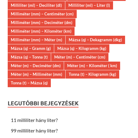
Milliliter (ml) – Deciliter (dl)
Milliliter (ml) – Liter (l)
Milliméter (mm) – Centiméter (cm)
Milliméter (mm) – Deciméter (dm)
Milliméter (mm) – Kilométer (km)
Milliméter (mm) – Méter (m)
Mázsa (q) – Dekagramm (dkg)
Mázsa (q) – Gramm (g)
Mázsa (q) – Kilogramm (kg)
Mázsa (q) – Tonna (t)
Méter (m) – Centiméter (cm)
Méter (m) – Deciméter (dm)
Méter (m) – Kilométer ( km)
Méter (m) – Milliméter (mm)
Tonna (t) – Kilogramm (kg)
Tonna (t) – Mázsa (q)
LEGUTÓBBI BEJEGYZÉSEK
11 milliliter hány liter?
99 milliliter hány liter?