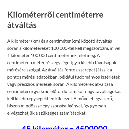
Kilométerről centiméterre
átváltás
A kilométer (km) és a centiméter (cm) közötti átváltás
során a kilométereket 100 000-tel kell megszorozni, mivel
1 kilométer 100 000 centiméternek felel meg. A
centiméter a méter részegysége, így a kisebb távolságok
mérésére szolgál. Az átváltás fontos szerepet játszik a
pontos mérési adatokban, például tudományos kísérletek
vagy precíziós mérések során. A kilométerek átváltása
centiméterre gyakran előfordul, amikor nagy távolságokat
kell kisebb egységekben kifejezni. A művelet egyszerű,
hiszen mindössze egy szorzást igényel, így gyorsan
elvégezhetjük a szükséges számításokat.
45 kilométer = 4500000