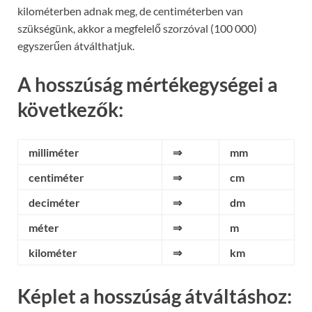
kilométerben adnak meg, de centiméterben van
szükségünk, akkor a megfelelő szorzóval (100 000)
egyszerűen átválthatjuk.
A hosszúság mértékegységei a
következők:
milliméter
⇒
mm
centiméter
⇒
cm
deciméter
⇒
dm
méter
⇒
m
kilométer
⇒
km
Képlet a hosszúság átváltáshoz: