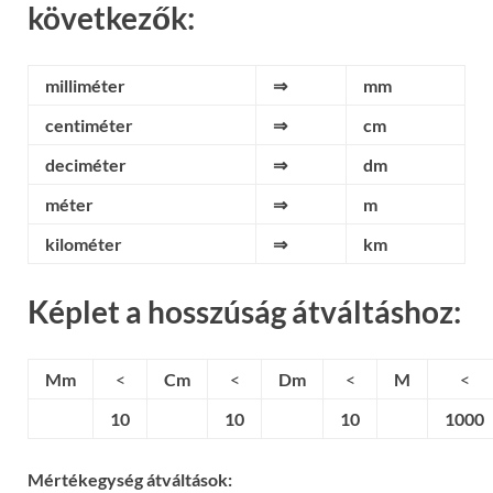
következők:
milliméter
⇒
mm
centiméter
⇒
cm
deciméter
⇒
dm
méter
⇒
m
kilométer
⇒
km
Képlet a hosszúság átváltáshoz:
Mm
<
Cm
<
Dm
<
M
<
10
10
10
1000
Mértékegység átváltások: