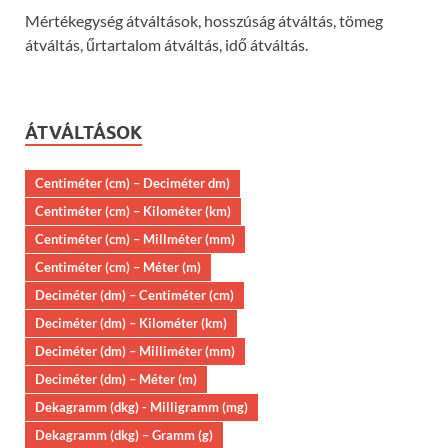
Mértékegység átváltások, hosszúság átváltás, tömeg
átváltás, űrtartalom átváltás, idő átváltás.
ÁTVÁLTÁSOK
Centiméter (cm) – Deciméter dm)
Centiméter (cm) – Kilométer (km)
Centiméter (cm) – Millméter (mm)
Centiméter (cm) – Méter (m)
Deciméter (dm) – Centiméter (cm)
Deciméter (dm) – Kilométer (km)
Deciméter (dm) – Milliméter (mm)
Deciméter (dm) – Méter (m)
Dekagramm (dkg) - Milligramm (mg)
Dekagramm (dkg) – Gramm (g)