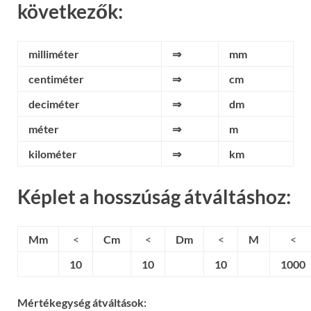
következők:
milliméter
⇒
mm
centiméter
⇒
cm
deciméter
⇒
dm
méter
⇒
m
kilométer
⇒
km
Képlet a hosszúság átváltáshoz:
Mm
<
Cm
<
Dm
<
M
<
10
10
10
1000
Mértékegység átváltások: