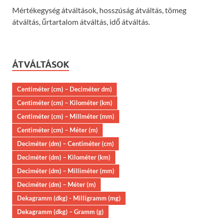
Mértékegység átváltások, hosszúság átváltás, tömeg
átváltás, űrtartalom átváltás, idő átváltás.
ÁTVÁLTÁSOK
Centiméter (cm) – Deciméter dm)
Centiméter (cm) – Kilométer (km)
Centiméter (cm) – Millméter (mm)
Centiméter (cm) – Méter (m)
Deciméter (dm) – Centiméter (cm)
Deciméter (dm) – Kilométer (km)
Deciméter (dm) – Milliméter (mm)
Deciméter (dm) – Méter (m)
Dekagramm (dkg) - Milligramm (mg)
Dekagramm (dkg) – Gramm (g)