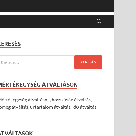
KERESÉS
MÉRTÉKEGYSÉG ÁTVÁLTÁSOK
értékegység átváltások, hosszúság átváltás,
ömeg átváltás, űrtartalom átváltás, idő átváltás.
ÁTVÁLTÁSOK