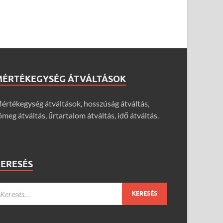
MÉRTÉKEGYSÉG ÁTVÁLTÁSOK
értékegység átváltások, hosszúság átváltás,
ömeg átváltás, űrtartalom átváltás, idő átváltás.
KERESÉS