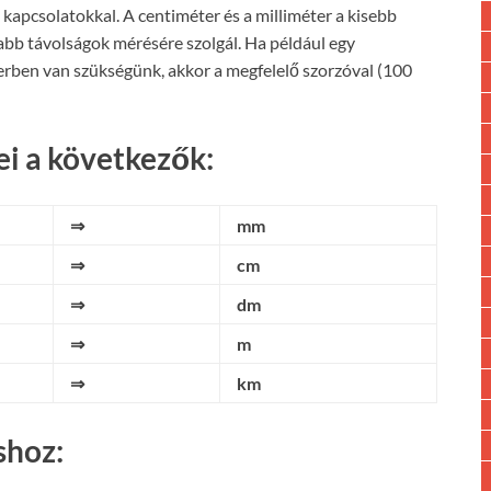
kapcsolatokkal. A centiméter és a milliméter a kisebb
abb távolságok mérésére szolgál. Ha például egy
rben van szükségünk, akkor a megfelelő szorzóval (100
i a következők:
⇒
mm
⇒
cm
⇒
dm
⇒
m
⇒
km
shoz: