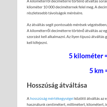
A kilométerről deciméterre történő átváltás során
kilométer 10 000 deciméternek felel meg. A decim
részletesebb távolságok mérésére.
Az átváltás segít pontosabb mérések végzésében
A kilométerről deciméterre történő átváltás az e
szorzást kell alkalmazni. Az ilyen típusú átváltá
kell kifejezni.
5 kilométer 
5 km 
Hosszúság átváltása
A
hosszúság mértékegységei
közötti átváltás az 
használunk centimétert, millimétert, kilométert, 