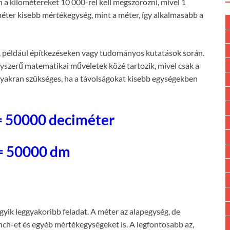
 a kilométereket 10 000-rel kell megszorozni, mivel 1
éter kisebb mértékegység, mint a méter, így alkalmasabb a
, például építkezéseken vagy tudományos kutatások során.
gyszerű matematikai műveletek közé tartozik, mivel csak a
s gyakran szükséges, ha a távolságokat kisebb egységekben
= 50000 deciméter
= 50000 dm
egyik leggyakoribb feladat. A méter az alapegység, de
inch-et és egyéb mértékegységeket is. A legfontosabb az,