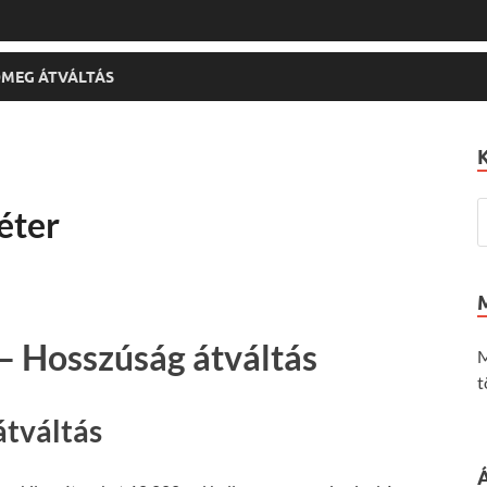
MEG ÁTVÁLTÁS
éter
– Hosszúság átváltás
M
t
átváltás