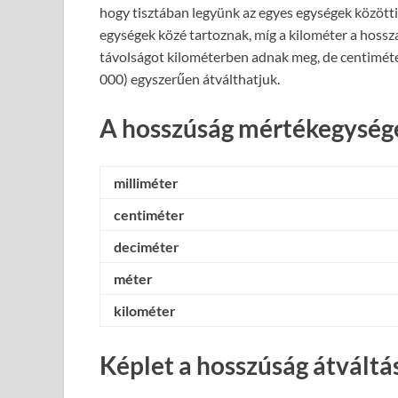
hogy tisztában legyünk az egyes egységek közötti 
egységek közé tartoznak, míg a kilométer a hossz
távolságot kilométerben adnak meg, de centiméte
000) egyszerűen átválthatjuk.
A hosszúság mértékegysége
milliméter
centiméter
deciméter
méter
kilométer
Képlet a hosszúság átváltá