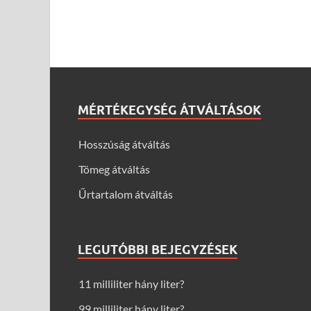
MÉRTÉKEGYSÉG ÁTVÁLTÁSOK
Hosszúság átváltás
Tömeg átváltás
Űrtartalom átváltás
LEGUTÓBBI BEJEGYZÉSEK
11 milliliter hány liter?
99 milliliter hány liter?