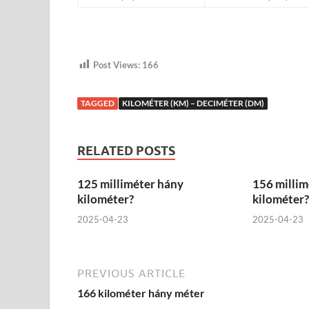
Post Views:
166
TAGGED
KILOMÉTER (KM) – DECIMÉTER (DM)
RELATED POSTS
125 milliméter hány
156 millim
kilométer?
kilométer?
2025-04-23
2025-04-23
PREVIOUS ARTICLE
166 kilométer hány méter