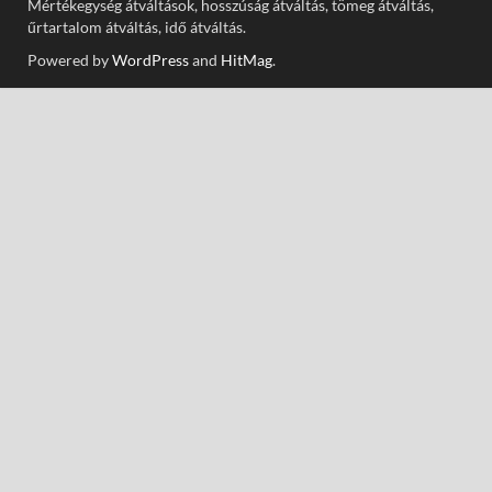
Mértékegység átváltások, hosszúság átváltás, tömeg átváltás,
űrtartalom átváltás, idő átváltás.
Powered by
WordPress
and
HitMag
.