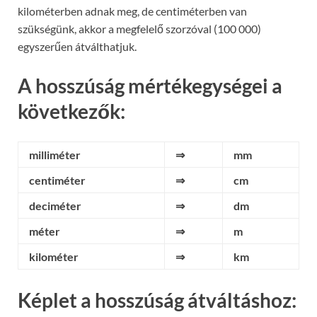
kilométerben adnak meg, de centiméterben van
szükségünk, akkor a megfelelő szorzóval (100 000)
egyszerűen átválthatjuk.
A hosszúság mértékegységei a
következők:
milliméter
⇒
mm
centiméter
⇒
cm
deciméter
⇒
dm
méter
⇒
m
kilométer
⇒
km
Képlet a hosszúság átváltáshoz: