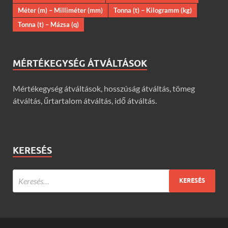
Méter (m) – Milliméter (mm)
Tonna (t) – Kilogramm (kg)
Tonna (t) – Mázsa (q)
MÉRTÉKEGYSÉG ÁTVÁLTÁSOK
Mértékegység átváltások, hosszúság átváltás, tömeg
átváltás, űrtartalom átváltás, idő átváltás.
KERESÉS