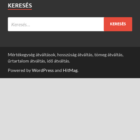
KERESÉS
Mértékegység átváltások, hosszúság átváltás, tömeg átváltás,
űrtartalom átváltás, idő átváltás.
Powered by
WordPress
and
HitMag
.