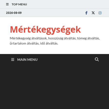
TOP MENU
2026-08-09
Mértékegységek
Mértékegység átváltások, hosszúság átváltás, tömeg átváltás,
űrtartalom átváltás, idő átváltás.
MAIN MENU