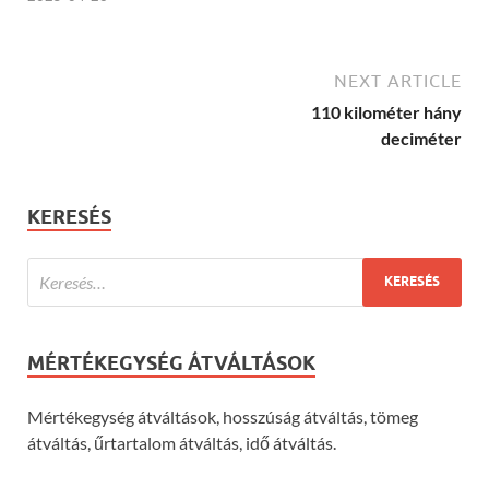
NEXT ARTICLE
110 kilométer hány
deciméter
KERESÉS
MÉRTÉKEGYSÉG ÁTVÁLTÁSOK
Mértékegység átváltások, hosszúság átváltás, tömeg
átváltás, űrtartalom átváltás, idő átváltás.