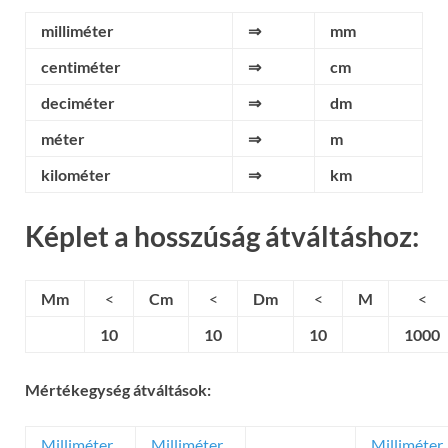
milliméter
⇒
mm
centiméter
⇒
cm
deciméter
⇒
dm
méter
⇒
m
kilométer
⇒
km
Képlet a hosszúság átváltáshoz:
Mm
<
Cm
<
Dm
<
M
<
10
10
10
1000
Mértékegység átváltások:
Milliméter
Milliméter
Milliméter