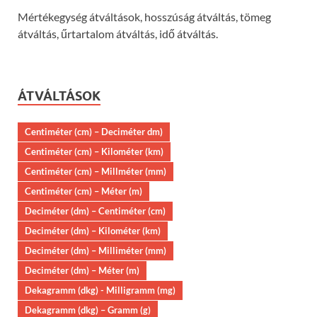
Mértékegység átváltások, hosszúság átváltás, tömeg
átváltás, űrtartalom átváltás, idő átváltás.
ÁTVÁLTÁSOK
Centiméter (cm) – Deciméter dm)
Centiméter (cm) – Kilométer (km)
Centiméter (cm) – Millméter (mm)
Centiméter (cm) – Méter (m)
Deciméter (dm) – Centiméter (cm)
Deciméter (dm) – Kilométer (km)
Deciméter (dm) – Milliméter (mm)
Deciméter (dm) – Méter (m)
Dekagramm (dkg) - Milligramm (mg)
Dekagramm (dkg) – Gramm (g)