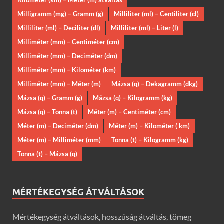
Milligramm (mg) – Gramm (g)
Milliliter (ml) – Centiliter (cl)
Milliliter (ml) – Deciliter (dl)
Milliliter (ml) – Liter (l)
Milliméter (mm) – Centiméter (cm)
Milliméter (mm) – Deciméter (dm)
Milliméter (mm) – Kilométer (km)
Milliméter (mm) – Méter (m)
Mázsa (q) – Dekagramm (dkg)
Mázsa (q) – Gramm (g)
Mázsa (q) – Kilogramm (kg)
Mázsa (q) – Tonna (t)
Méter (m) – Centiméter (cm)
Méter (m) – Deciméter (dm)
Méter (m) – Kilométer ( km)
Méter (m) – Milliméter (mm)
Tonna (t) – Kilogramm (kg)
Tonna (t) – Mázsa (q)
MÉRTÉKEGYSÉG ÁTVÁLTÁSOK
Mértékegység átváltások, hosszúság átváltás, tömeg