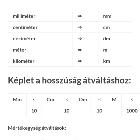
milliméter
⇒
mm
centiméter
⇒
cm
deciméter
⇒
dm
méter
⇒
m
kilométer
⇒
km
Képlet a hosszúság átváltáshoz:
Mm
<
Cm
<
Dm
<
M
<
10
10
10
1000
Mértékegység átváltások: