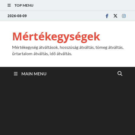
TOP MENU
2026-08-09
Mértékegységek
Mértékegység átváltások, hosszúság átváltás, tömeg átváltás,
űrtartalom átváltás, idő átváltás.
MAIN MENU