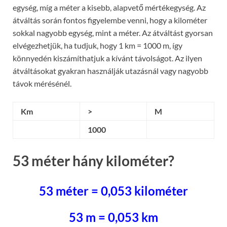
egység, míg a méter a kisebb, alapvető mértékegység. Az
átváltás során fontos figyelembe venni, hogy a kilométer
sokkal nagyobb egység, mint a méter. Az átváltást gyorsan
elvégezhetjük, ha tudjuk, hogy 1 km = 1000 m, így
könnyedén kiszámíthatjuk a kívánt távolságot. Az ilyen
átváltásokat gyakran használják utazásnál vagy nagyobb
távok mérésénél.
Km
>
M
1000
53 méter hány kilométer?
53 méter = 0,053 kilométer
53 m = 0,053 km