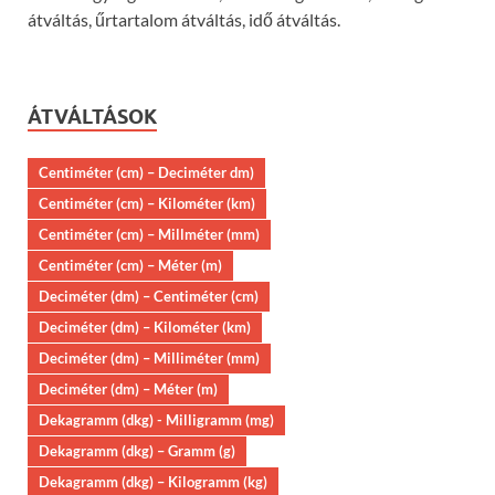
átváltás, űrtartalom átváltás, idő átváltás.
ÁTVÁLTÁSOK
Centiméter (cm) – Deciméter dm)
Centiméter (cm) – Kilométer (km)
Centiméter (cm) – Millméter (mm)
Centiméter (cm) – Méter (m)
Deciméter (dm) – Centiméter (cm)
Deciméter (dm) – Kilométer (km)
Deciméter (dm) – Milliméter (mm)
Deciméter (dm) – Méter (m)
Dekagramm (dkg) - Milligramm (mg)
Dekagramm (dkg) – Gramm (g)
Dekagramm (dkg) – Kilogramm (kg)