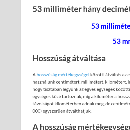
53 milliméter hány decimé
53 milliméte
53 m
Hosszúság átváltása
A
hosszúság mértékegységei
közötti átváltás az 
használunk centimétert, millimétert, kilométert, 
hogy tisztában legyünk az egyes egységek közötti 
egységek közé tartoznak, míg a kilométer a hossz
távolságot kilométerben adnak meg, de centiméte
000) egyszerűen átválthatjuk.
A hosszúság mértékegysége