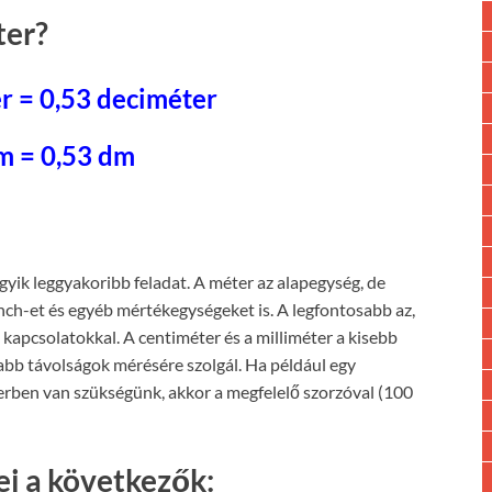
ter?
r = 0,53 deciméter
m = 0,53 dm
egyik leggyakoribb feladat. A méter az alapegység, de
inch-et és egyéb mértékegységeket is. A legfontosabb az,
kapcsolatokkal. A centiméter és a milliméter a kisebb
abb távolságok mérésére szolgál. Ha például egy
rben van szükségünk, akkor a megfelelő szorzóval (100
i a következők: