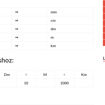
⇒
mm
⇒
cm
⇒
dm
⇒
m
⇒
km
shoz:
Dm
<
M
<
Km
10
1000