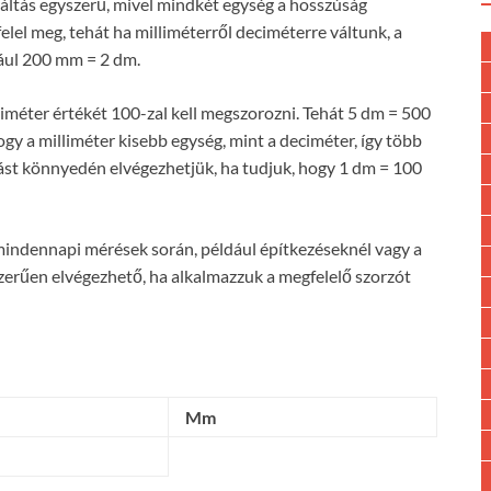
váltás egyszerű, mivel mindkét egység a hosszúság
elel meg, tehát ha milliméterről deciméterre váltunk, a
dául 200 mm = 2 dm.
ciméter értékét 100-zal kell megszorozni. Tehát 5 dm = 500
gy a milliméter kisebb egység, mint a deciméter, így több
ást könnyedén elvégezhetjük, ha tudjuk, hogy 1 dm = 100
mindennapi mérések során, például építkezéseknél vagy a
erűen elvégezhető, ha alkalmazzuk a megfelelő szorzót
Mm