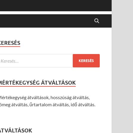
KERESÉS
MÉRTÉKEGYSÉG ÁTVÁLTÁSOK
értékegység átváltások, hosszúság átváltás,
ömeg átváltás, űrtartalom átváltás, idő átváltás.
ÁTVÁLTÁSOK