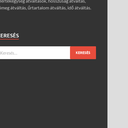
értékegység átváltások, hosszúság átváltás,
ömeg átváltás, űrtartalom átváltás, idő átváltás.
KERESÉS