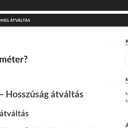
MEG ÁTVÁLTÁS
iméter?
– Hosszúság átváltás
M
t
átváltás