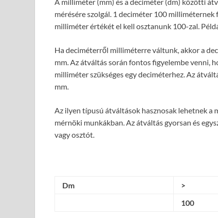
A milliméter (mm) és a deciméter (dm) közötti át
mérésére szolgál. 1 deciméter 100 milliméternek f
milliméter értékét el kell osztanunk 100-zal. Pél
Ha deciméterről milliméterre váltunk, akkor a de
mm. Az átváltás során fontos figyelembe venni, ho
milliméter szükséges egy deciméterhez. Az átvált
mm.
Az ilyen típusú átváltások hasznosak lehetnek a 
mérnöki munkákban. Az átváltás gyorsan és egysz
vagy osztót.
Dm
>
100