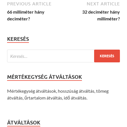
PREVIOUS ARTICLE
NEXT ARTICLE
66 milliméter hány
32 deciméter hány
deciméter?
milliméter?
KERESÉS
MÉRTÉKEGYSÉG ÁTVÁLTÁSOK
Mértékegység átváltások, hosszúság átváltás, tömeg
átváltás, űrtartalom átváltás, idő átváltás.
ÁTVÁLTÁSOK