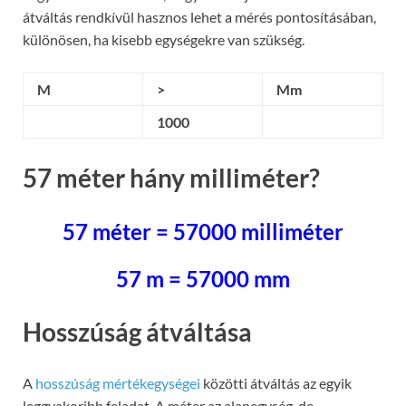
átváltás rendkívül hasznos lehet a mérés pontosításában,
különösen, ha kisebb egységekre van szükség.
M
>
Mm
1000
57 méter hány milliméter?
57 méter = 57000 milliméter
57 m = 57000 mm
Hosszúság átváltása
A
hosszúság mértékegységei
közötti átváltás az egyik
leggyakoribb feladat. A méter az alapegység, de