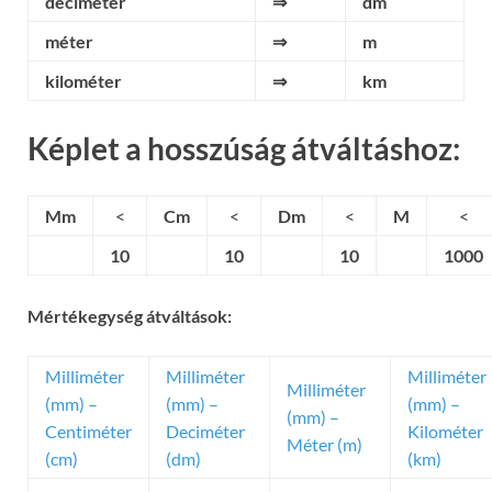
deciméter
⇒
dm
méter
⇒
m
kilométer
⇒
km
Képlet a hosszúság átváltáshoz:
Mm
<
Cm
<
Dm
<
M
<
10
10
10
1000
Mértékegység átváltások:
Milliméter
Milliméter
Milliméter
Milliméter
(mm) –
(mm) –
(mm) –
(mm) –
Centiméter
Deciméter
Kilométer
Méter (m)
(cm)
(dm)
(km)