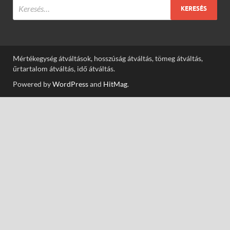
Mértékegység átváltások, hosszúság átváltás, tömeg átváltás,
űrtartalom átváltás, idő átváltás.
Powered by
WordPress
and
HitMag
.