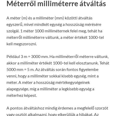
Méterről milliméterre átváltás
A méter (m) és a milliméter (mm) közötti átváltás
egyszerű, mivel mindkét egység a hosszúság mérésére
szolgál. 1 méter 1000 milliméternek felel meg, tehát ha
méterről milliméterre váltunk, a méter értékét 1000-tel
kell megszorozni.
Például 3 m = 3000 mm. Ha milliméterről méterre váltunk,
akkor a milliméter értékét 1000-tel kell elosztanunk. Tehát
5000 mm = 5 m. Az átváltás során fontos figyelembe
venni, hogy a milliméter sokkal kisebb egység, mint a
méter. A méter a hosszúság mértékegységeinek
alapegysége, míg a milliméter a legkisebb egység a
méterhez képest.
A pontos átváltáshoz mindig érdemes a megfelelő szorzót
vagy osztót alkalmazni, hogy elkerüljük a hibákat. Az