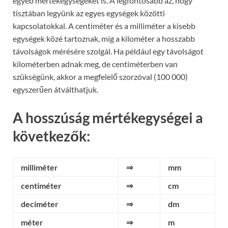
egyéb mértékegységeket is. A legfontosabb az, hogy
tisztában legyünk az egyes egységek közötti
kapcsolatokkal. A centiméter és a milliméter a kisebb
egységek közé tartoznak, míg a kilométer a hosszabb
távolságok mérésére szolgál. Ha például egy távolságot
kilométerben adnak meg, de centiméterben van
szükségünk, akkor a megfelelő szorzóval (100 000)
egyszerűen átválthatjuk.
A hosszúság mértékegységei a
következők:
milliméter
⇒
mm
centiméter
⇒
cm
deciméter
⇒
dm
méter
⇒
m