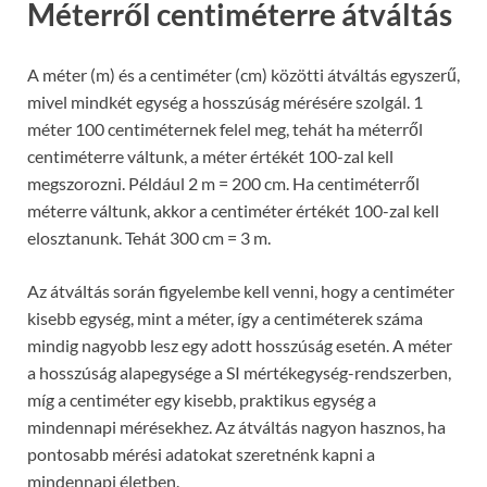
Méterről centiméterre átváltás
A méter (m) és a centiméter (cm) közötti átváltás egyszerű,
mivel mindkét egység a hosszúság mérésére szolgál. 1
méter 100 centiméternek felel meg, tehát ha méterről
centiméterre váltunk, a méter értékét 100-zal kell
megszorozni. Például 2 m = 200 cm. Ha centiméterről
méterre váltunk, akkor a centiméter értékét 100-zal kell
elosztanunk. Tehát 300 cm = 3 m.
Az átváltás során figyelembe kell venni, hogy a centiméter
kisebb egység, mint a méter, így a centiméterek száma
mindig nagyobb lesz egy adott hosszúság esetén. A méter
a hosszúság alapegysége a SI mértékegység-rendszerben,
míg a centiméter egy kisebb, praktikus egység a
mindennapi mérésekhez. Az átváltás nagyon hasznos, ha
pontosabb mérési adatokat szeretnénk kapni a
mindennapi életben.