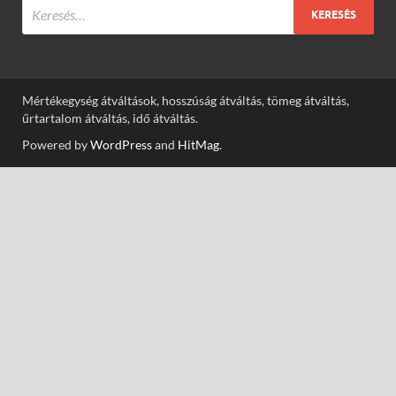
Mértékegység átváltások, hosszúság átváltás, tömeg átváltás,
űrtartalom átváltás, idő átváltás.
Powered by
WordPress
and
HitMag
.