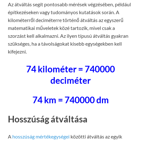
Az átváltás segít pontosabb mérések végzésében, például
építkezéseken vagy tudományos kutatások során. A
kilométerről deciméterre történő átváltás az egyszerű
matematikai műveletek közé tartozik, mivel csak a
szorzást kell alkalmazni. Az ilyen típusú átváltás gyakran
szükséges, ha a távolságokat kisebb egységekben kell
kifejezni.
74 kilométer = 740000
deciméter
74 km = 740000 dm
Hosszúság átváltása
A
hosszúság mértékegységei
közötti átváltás az egyik