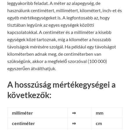
leggyakoribb feladat. A méter az alapegység, de
használunk centimétert, millimétert, kilométert, inch-et és
egyéb mértékegységeket is. A legfontosabb az, hogy
tisztában legyünk az egyes egységek közötti
kapcsolatokkal. A centiméter és a milliméter a kisebb
egységek közé tartoznak, míg a kilométer a hosszabb
távolságok mérésére szolgál. Ha például egy távolságot
kilométerben adnak meg, de centiméterben van
szükségünk, akkor a megfelelő szorzóval (100 000)
egyszerűen átválthatjuk.
A hosszúság mértékegységei a
következők:
milliméter
⇒
mm
centiméter
⇒
cm