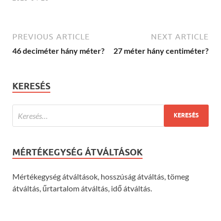
PREVIOUS ARTICLE
NEXT ARTICLE
46 deciméter hány méter?
27 méter hány centiméter?
KERESÉS
MÉRTÉKEGYSÉG ÁTVÁLTÁSOK
Mértékegység átváltások, hosszúság átváltás, tömeg
átváltás, űrtartalom átváltás, idő átváltás.