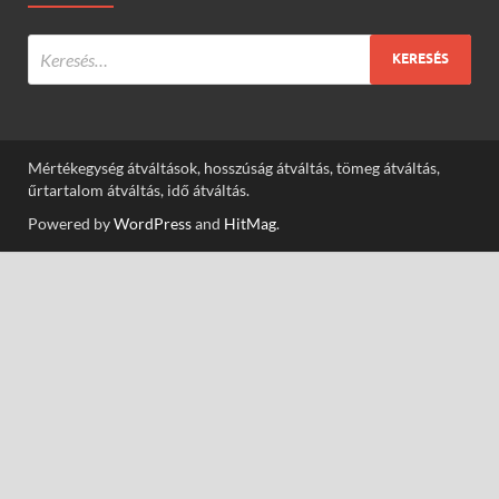
Mértékegység átváltások, hosszúság átváltás, tömeg átváltás,
űrtartalom átváltás, idő átváltás.
Powered by
WordPress
and
HitMag
.