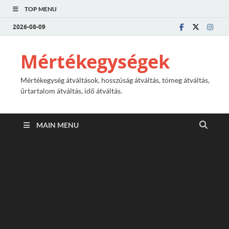
TOP MENU
2026-08-09
Mértékegységek
Mértékegység átváltások, hosszúság átváltás, tömeg átváltás,
űrtartalom átváltás, idő átváltás.
MAIN MENU