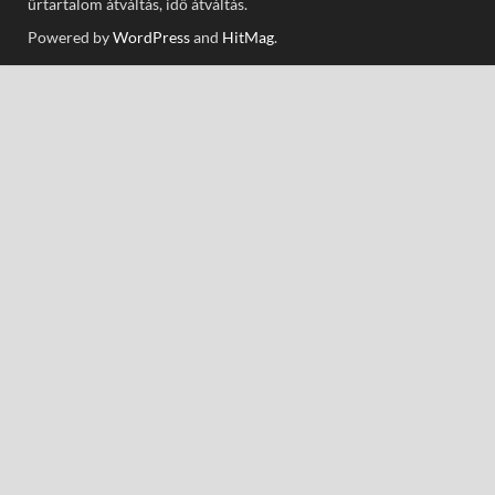
űrtartalom átváltás, idő átváltás.
Powered by
WordPress
and
HitMag
.