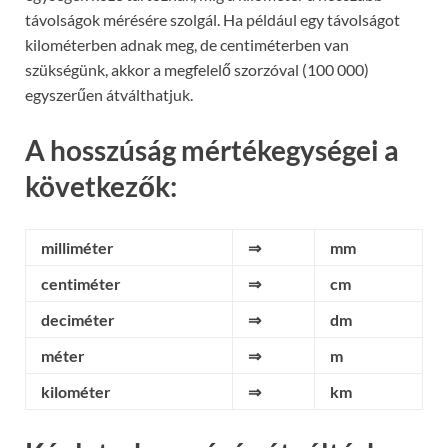
távolságok mérésére szolgál. Ha például egy távolságot
kilométerben adnak meg, de centiméterben van
szükségünk, akkor a megfelelő szorzóval (100 000)
egyszerűen átválthatjuk.
A hosszúság mértékegységei a
következők:
milliméter
⇒
mm
centiméter
⇒
cm
deciméter
⇒
dm
méter
⇒
m
kilométer
⇒
km