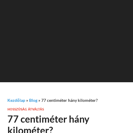
Kezdőlap
»
Blog
»
77 centiméter hány kilométer?
HOSSZÚSÁG ÁTVÁLTÁS
77 centiméter hány
kilométer?