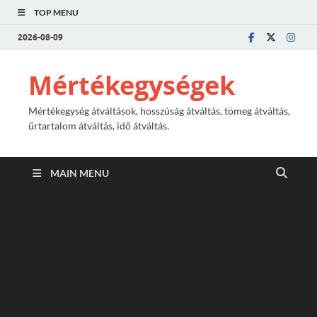
TOP MENU
2026-08-09
Mértékegységek
Mértékegység átváltások, hosszúság átváltás, tömeg átváltás,
űrtartalom átváltás, idő átváltás.
MAIN MENU