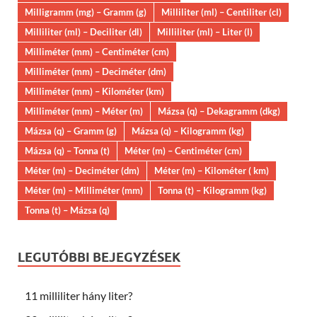
Milligramm (mg) – Gramm (g)
Milliliter (ml) – Centiliter (cl)
Milliliter (ml) – Deciliter (dl)
Milliliter (ml) – Liter (l)
Milliméter (mm) – Centiméter (cm)
Milliméter (mm) – Deciméter (dm)
Milliméter (mm) – Kilométer (km)
Milliméter (mm) – Méter (m)
Mázsa (q) – Dekagramm (dkg)
Mázsa (q) – Gramm (g)
Mázsa (q) – Kilogramm (kg)
Mázsa (q) – Tonna (t)
Méter (m) – Centiméter (cm)
Méter (m) – Deciméter (dm)
Méter (m) – Kilométer ( km)
Méter (m) – Milliméter (mm)
Tonna (t) – Kilogramm (kg)
Tonna (t) – Mázsa (q)
LEGUTÓBBI BEJEGYZÉSEK
11 milliliter hány liter?