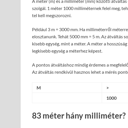
A méter (m) és a milliméter (mm) közötti átváltá
szolgál. 1 méter 1000 milliméternek felel meg, te
tel kell megszorozni.
Például 3 m = 3000 mm. Ha milliméterről méterre v
elosztanunk. Tehát 5000 mm = 5 m. Az átváltás so
kisebb egység, mint a méter. A méter a hosszúság
legkisebb egység a méterhez képest.
A pontos átváltáshoz mindig érdemes a megfelelő 
Az átváltás rendkívül hasznos lehet a mérés pont
M
>
1000
83 méter hány milliméter?