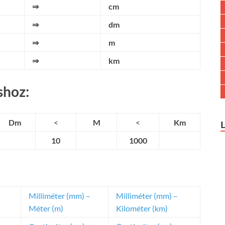
⇒
cm
⇒
dm
⇒
m
⇒
km
shoz:
Dm
<
M
<
Km
10
1000
Milliméter (mm) –
Milliméter (mm) –
Méter (m)
Kilométer (km)