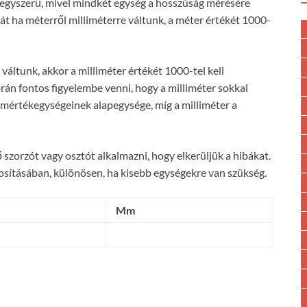
s egyszerű, mivel mindkét egység a hosszúság mérésére
hát ha méterről milliméterre váltunk, a méter értékét 1000-
áltunk, akkor a milliméter értékét 1000-tel kell
rán fontos figyelembe venni, hogy a milliméter sokkal
 mértékegységeinek alapegysége, míg a milliméter a
szorzót vagy osztót alkalmazni, hogy elkerüljük a hibákat.
osításában, különösen, ha kisebb egységekre van szükség.
Mm