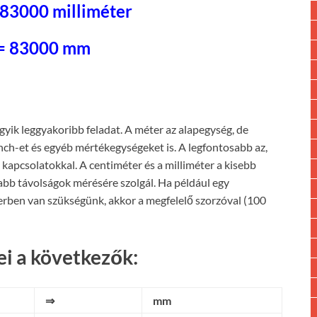
 83000 milliméter
= 83000 mm
egyik leggyakoribb feladat. A méter az alapegység, de
inch-et és egyéb mértékegységeket is. A legfontosabb az,
kapcsolatokkal. A centiméter és a milliméter a kisebb
abb távolságok mérésére szolgál. Ha például egy
rben van szükségünk, akkor a megfelelő szorzóval (100
i a következők:
⇒
mm