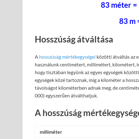
83 méter =
83 m 
Hosszúság átváltása
A
hosszúság mértékegységei
közötti átváltás az 
használunk centimétert, millimétert, kilométert, 
hogy tisztában legyünk az egyes egységek közötti 
egységek közé tartoznak, míg a kilométer a hossz
távolságot kilométerben adnak meg, de centiméte
000) egyszerűen átválthatjuk.
A hosszúság mértékegysége
milliméter