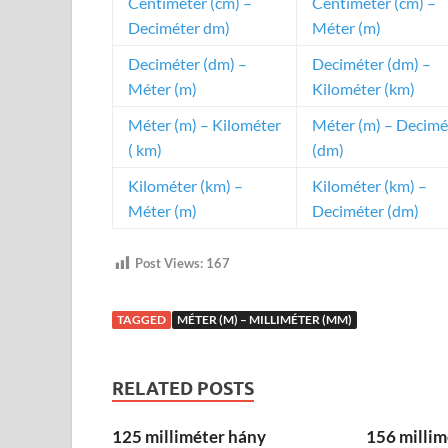
Centiméter (cm) –
Centiméter (cm) –
Deciméter dm)
Méter (m)
Deciméter (dm) –
Deciméter (dm) –
Méter (m)
Kilométer (km)
Méter (m) – Kilométer
Méter (m) – Decimé
( km)
(dm)
Kilométer (km) –
Kilométer (km) –
Méter (m)
Deciméter (dm)
Post Views:
167
TAGGED
MÉTER (M) – MILLIMÉTER (MM)
RELATED POSTS
125 milliméter hány
156 millim