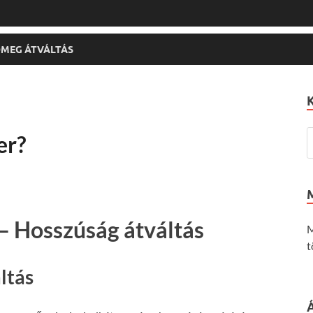
MEG ÁTVÁLTÁS
er?
– Hosszúság átváltás
M
t
ltás