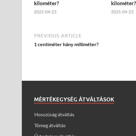
kilométer?
kilométer?
2025-04-23
2025-04-23
PREVIOUS ARTICLE
1 centiméter hány milliméter?
MÉRTÉKEGYSÉG ÁTVÁLTÁSOK
Hosszúság átváltás
Tömeg átváltás