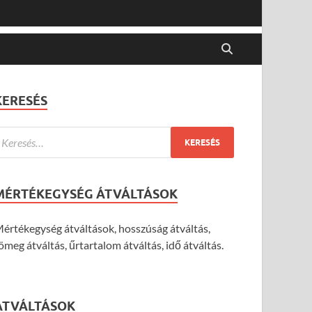
KERESÉS
MÉRTÉKEGYSÉG ÁTVÁLTÁSOK
értékegység átváltások, hosszúság átváltás,
ömeg átváltás, űrtartalom átváltás, idő átváltás.
ÁTVÁLTÁSOK