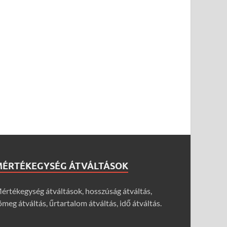
MÉRTÉKEGYSÉG ÁTVÁLTÁSOK
értékegység átváltások, hosszúság átváltás,
ömeg átváltás, űrtartalom átváltás, idő átváltás.