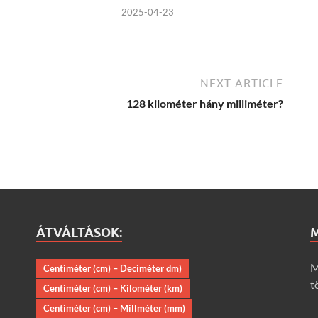
2025-04-23
NEXT ARTICLE
128 kilométer hány milliméter?
ÁTVÁLTÁSOK:
M
Centiméter (cm) – Deciméter dm)
t
Centiméter (cm) – Kilométer (km)
Centiméter (cm) – Millméter (mm)