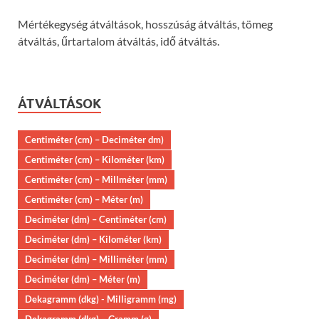
Mértékegység átváltások, hosszúság átváltás, tömeg
átváltás, űrtartalom átváltás, idő átváltás.
ÁTVÁLTÁSOK
Centiméter (cm) – Deciméter dm)
Centiméter (cm) – Kilométer (km)
Centiméter (cm) – Millméter (mm)
Centiméter (cm) – Méter (m)
Deciméter (dm) – Centiméter (cm)
Deciméter (dm) – Kilométer (km)
Deciméter (dm) – Milliméter (mm)
Deciméter (dm) – Méter (m)
Dekagramm (dkg) - Milligramm (mg)
Dekagramm (dkg) – Gramm (g)