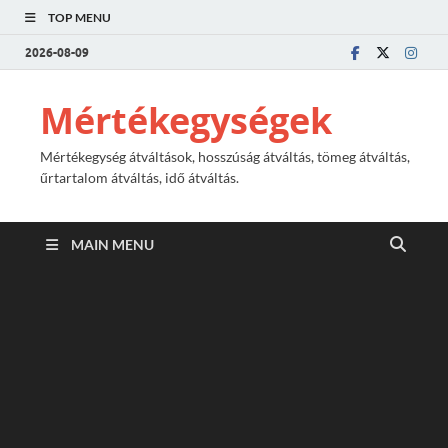
TOP MENU
2026-08-09
Mértékegységek
Mértékegység átváltások, hosszúság átváltás, tömeg átváltás,
űrtartalom átváltás, idő átváltás.
MAIN MENU