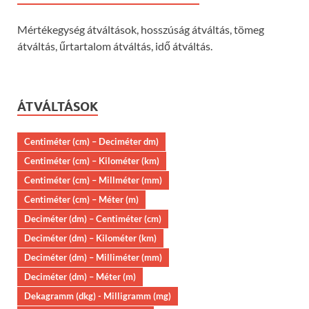
Mértékegység átváltások, hosszúság átváltás, tömeg
átváltás, űrtartalom átváltás, idő átváltás.
ÁTVÁLTÁSOK
Centiméter (cm) – Deciméter dm)
Centiméter (cm) – Kilométer (km)
Centiméter (cm) – Millméter (mm)
Centiméter (cm) – Méter (m)
Deciméter (dm) – Centiméter (cm)
Deciméter (dm) – Kilométer (km)
Deciméter (dm) – Milliméter (mm)
Deciméter (dm) – Méter (m)
Dekagramm (dkg) - Milligramm (mg)