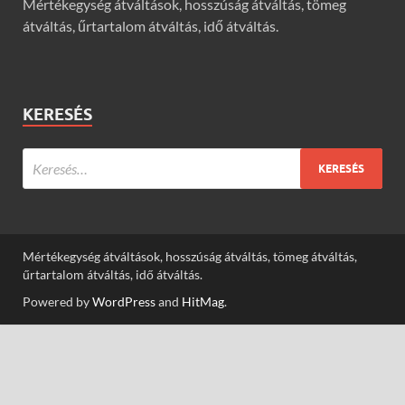
Mértékegység átváltások, hosszúság átváltás, tömeg
átváltás, űrtartalom átváltás, idő átváltás.
KERESÉS
Mértékegység átváltások, hosszúság átváltás, tömeg átváltás,
űrtartalom átváltás, idő átváltás.
Powered by
WordPress
and
HitMag
.