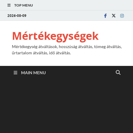
TOP MENU
2026-08-09
Mértékegységek
Mértékegység átváltások, hosszúság átváltás, tömeg átváltás,
űrtartalom átváltás, idő átváltás.
MAIN MENU