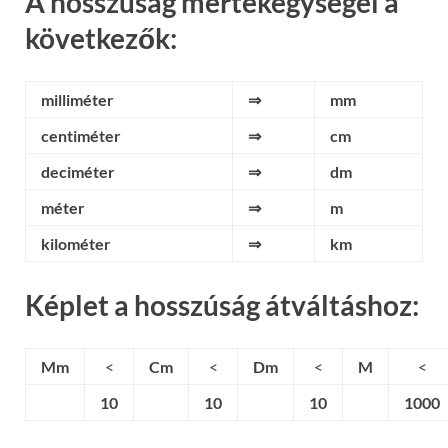
A hosszúság mértékegységei a
következők:
milliméter
⇒
mm
centiméter
⇒
cm
deciméter
⇒
dm
méter
⇒
m
kilométer
⇒
km
Képlet a hosszúság átváltáshoz:
Mm
<
Cm
<
Dm
<
M
<
10
10
10
1000