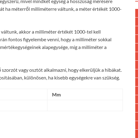
s egyszerű, mivel mindkét egység a hosszúság mérésére
hát ha méterről milliméterre váltunk, a méter értékét 1000-
áltunk, akkor a milliméter értékét 1000-tel kell
rán fontos figyelembe venni, hogy a milliméter sokkal
 mértékegységeinek alapegysége, míg a milliméter a
szorzót vagy osztót alkalmazni, hogy elkerüljük a hibákat.
osításában, különösen, ha kisebb egységekre van szükség.
Mm