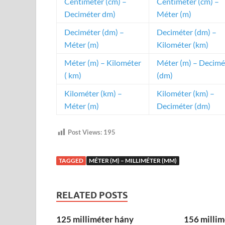
Centiméter (cm) –
Centiméter (cm) –
Deciméter dm)
Méter (m)
Deciméter (dm) –
Deciméter (dm) –
Méter (m)
Kilométer (km)
Méter (m) – Kilométer
Méter (m) – Decimé
( km)
(dm)
Kilométer (km) –
Kilométer (km) –
Méter (m)
Deciméter (dm)
Post Views:
195
TAGGED
MÉTER (M) – MILLIMÉTER (MM)
RELATED POSTS
125 milliméter hány
156 millim