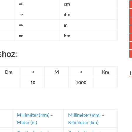
⇒
cm
⇒
dm
⇒
m
⇒
km
shoz:
Dm
<
M
<
Km
10
1000
Milliméter (mm) –
Milliméter (mm) –
Méter (m)
Kilométer (km)