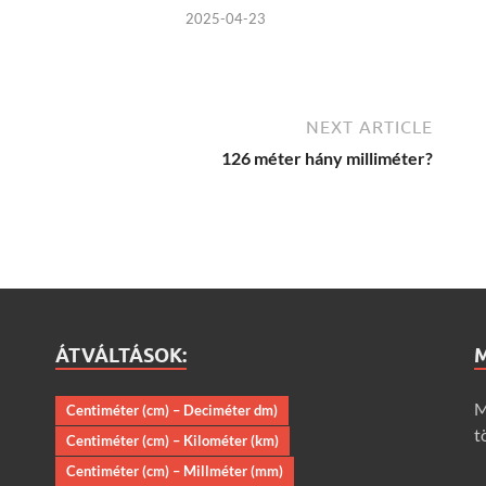
2025-04-23
NEXT ARTICLE
126 méter hány milliméter?
ÁTVÁLTÁSOK:
M
Centiméter (cm) – Deciméter dm)
t
Centiméter (cm) – Kilométer (km)
Centiméter (cm) – Millméter (mm)