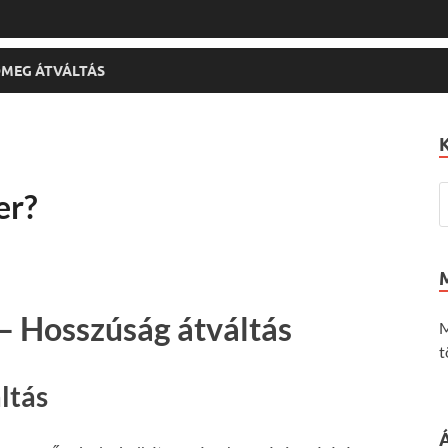
MEG ÁTVÁLTÁS
er?
– Hosszúság átváltás
M
t
ltás