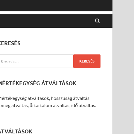
KERESÉS
MÉRTÉKEGYSÉG ÁTVÁLTÁSOK
értékegység átváltások, hosszúság átváltás,
ömeg átváltás, űrtartalom átváltás, idő átváltás.
ÁTVÁLTÁSOK