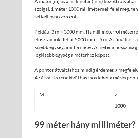
A méter (m) és a milliméter (mm) közötti átváltá
szolgál. 1 méter 1000 milliméternek felel meg, te
tel kell megszorozni.
Például 3 m = 3000 mm. Ha milliméterről méterre v
elosztanunk. Tehát 5000 mm = 5 m. Az átváltás so
kisebb egység, mint a méter. A méter a hosszúság
legkisebb egység a méterhez képest.
A pontos átváltáshoz mindig érdemes a megfelelő 
Az átváltás rendkívül hasznos lehet a mérés pont
M
>
1000
99 méter hány milliméter?