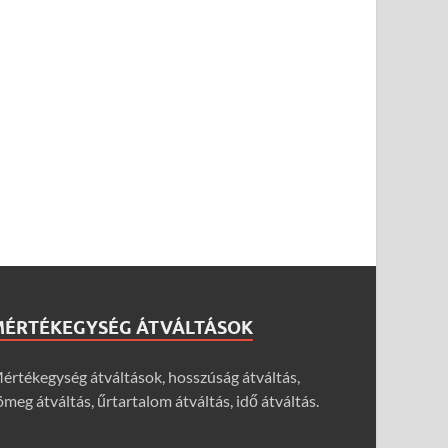
MÉRTÉKEGYSÉG ÁTVÁLTÁSOK
értékegység átváltások, hosszúság átváltás,
ömeg átváltás, űrtartalom átváltás, idő átváltás.