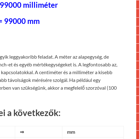
 99000 milliméter
= 99000 mm
egyik leggyakoribb feladat. A méter az alapegység, de
inch-et és egyéb mértékegységeket is. A legfontosabb az,
kapcsolatokkal. A centiméter és a milliméter a kisebb
abb távolságok mérésére szolgál. Ha például egy
rben van szükségünk, akkor a megfelelő szorzóval (100
i a következők:
⇒
mm