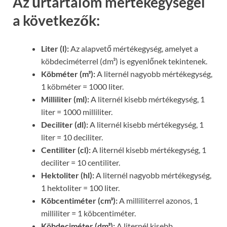
Az űrtartalom mértékegységei
a következők:
Liter (l):
Az alapvető mértékegység, amelyet a
köbdeciméterrel (dm³) is egyenlőnek tekintenek.
Köbméter (m³):
A liternél nagyobb mértékegység,
1 köbméter = 1000 liter.
Milliliter (ml):
A liternél kisebb mértékegység, 1
liter = 1000 milliliter.
Deciliter (dl):
A liternél kisebb mértékegység, 1
liter = 10 deciliter.
Centiliter (cl):
A liternél kisebb mértékegység, 1
deciliter = 10 centiliter.
Hektoliter (hl):
A liternél nagyobb mértékegység,
1 hektoliter = 100 liter.
Köbcentiméter (cm³):
A milliliterrel azonos, 1
milliliter = 1 köbcentiméter.
Köbdeciméter (dm³):
A liternél kisebb