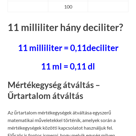
100
11 milliliter hány deciliter?
11 milliliter = 0,11deciliter
11 ml = 0,11 dl
Mértékegység átváltás –
Űrtartalom átváltás
Az űrtartalom mértékegységek átváltása egyszerű
matematikai műveletekkel történik, amelyek során a
mértékegységek közötti kapcsolatot használjuk fel.
Először is fontos ismerni, hogy melyik egység milyen