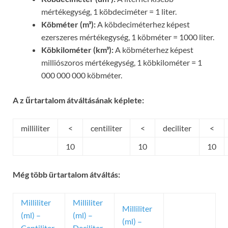
mértékegység, 1 köbdeciméter = 1 liter.
Köbméter (m³):
A köbdeciméterhez képest
ezerszeres mértékegység, 1 köbméter = 1000 liter.
Köbkilométer (km³):
A köbméterhez képest
milliószoros mértékegység, 1 köbkilométer = 1
000 000 000 köbméter.
A z űrtartalom átváltásának képlete:
milliliter
<
centiliter
<
deciliter
<
10
10
10
Még több ürtartalom átváltás:
Milliliter
Milliliter
Milliliter
(ml) –
(ml) –
(ml) –
Centiliter
Deciliter