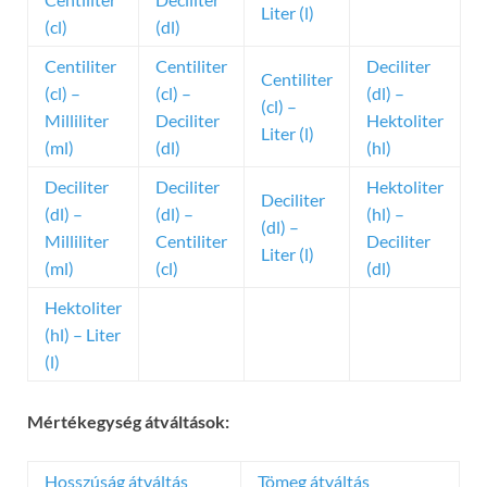
Liter (l)
(cl)
(dl)
Centiliter
Centiliter
Deciliter
Centiliter
(cl) –
(cl) –
(dl) –
(cl) –
Milliliter
Deciliter
Hektoliter
Liter (l)
(ml)
(dl)
(hl)
Deciliter
Deciliter
Hektoliter
Deciliter
(dl) –
(dl) –
(hl) –
(dl) –
Milliliter
Centiliter
Deciliter
Liter (l)
(ml)
(cl)
(dl)
Hektoliter
(hl) – Liter
(l)
Mértékegység átváltások:
Hosszúság átváltás
Tömeg átváltás