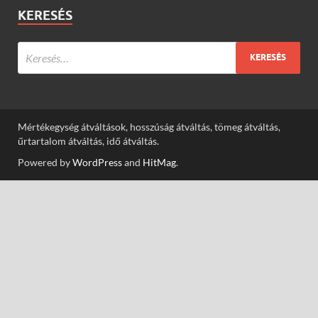
KERESÉS
Mértékegység átváltások, hosszúság átváltás, tömeg átváltás,
űrtartalom átváltás, idő átváltás.
Powered by
WordPress
and
HitMag
.