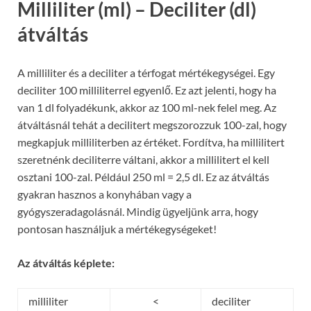
Milliliter (ml) – Deciliter (dl)
átváltás
A milliliter és a deciliter a térfogat mértékegységei. Egy
deciliter 100 milliliterrel egyenlő. Ez azt jelenti, hogy ha
van 1 dl folyadékunk, akkor az 100 ml-nek felel meg. Az
átváltásnál tehát a decilitert megszorozzuk 100-zal, hogy
megkapjuk milliliterben az értéket. Fordítva, ha millilitert
szeretnénk deciliterre váltani, akkor a millilitert el kell
osztani 100-zal. Például 250 ml = 2,5 dl. Ez az átváltás
gyakran hasznos a konyhában vagy a
gyógyszeradagolásnál. Mindig ügyeljünk arra, hogy
pontosan használjuk a mértékegységeket!
Az átváltás képlete:
milliliter
<
deciliter